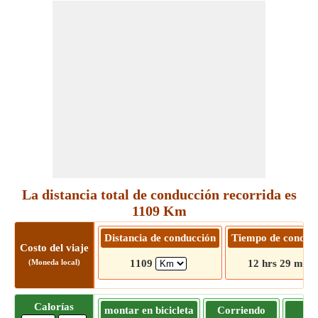
La distancia total de conducción recorrida es
1109 Km
Distancia de conducción
Tiempo de conduc
Costo del viaje
(Moneda local)
1109
12 hrs 29 mins
Calorías
montar en bicicleta
Corriendo
Tr