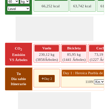
66,252 kcal
63,742 kcal
61,23
Vuelo
Bicicleta
Coche
CO
2
230,12 kg
85,95 kg
73,19 kg
Emisión
(3858Árboles)
(1441 Árboles)
(1227 Árbol
VS Árboles
Day 1 : Heroica Puebla de Z
Tu
+
Day 2
Día sabio
1109
(1
Itinerario