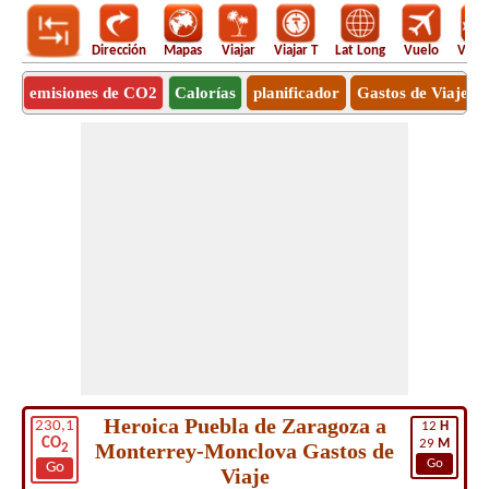
Dirección
Mapas
Viajar
Viajar T
Lat Long
Vuelo
Vuel
emisiones de CO2
Calorías
planificador
Gastos de Viaje
Heroica Puebla de Zaragoza a
230,1
12
H
CO
29
M
Monterrey-Monclova Gastos de
2
Go
Go
Viaje