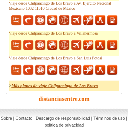
Viaje desde Chilpancingo de Los Bravo a Av. Ejército Nacional
Mexicano 1032 11510 Ciudad de México
Viaje desde Chilpancingo de Los Bravo a Villahermosa
Viaje desde Chilpancingo de Los Bravo a San Luis Potosí
>
Más planes de viaje Chilpancingo de Los Bravo
distanciasentre.com
Sobre
|
Contacto
|
Descargo de responsabilidad
|
Términos de uso
|
política de privacidad