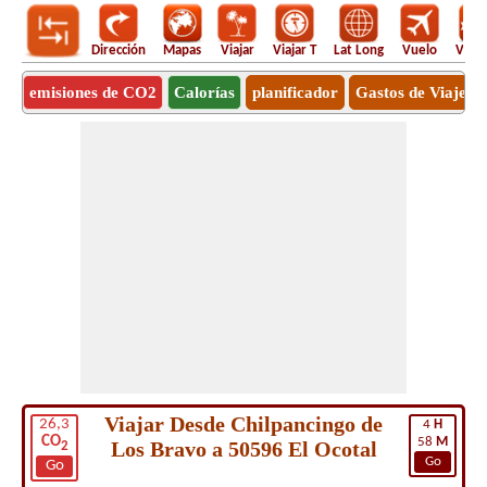
Dirección
Mapas
Viajar
Viajar T
Lat Long
Vuelo
Vuel
emisiones de CO2
Calorías
planificador
Gastos de Viaje
Viajar Desde Chilpancingo de
26,3
4
H
CO
58
M
Los Bravo a 50596 El Ocotal
2
Go
Go