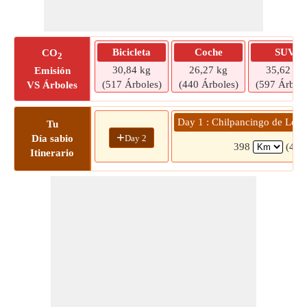
Bicicleta
Coche
SUV
CO
2
30,84 kg
26,27 kg
35,62 kg
Emisión
(517 Árboles)
(440 Árboles)
(597 Árbole
VS Árboles
Day 1 : Chilpancingo de Los 
Tu
+
Day 2
Día sabio
398
(4 h
Itinerario