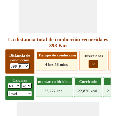
La distancia total de conducción recorrida es
398 Km
Tiempo de conducción
Distancia de
Direcciones
conducción
Ir!
4 hrs 58 mins
398
Calorías
montar en bicicleta
Corriendo
Tr
23,777 kcal
22,876 kcal
21,97