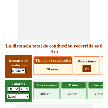
La distancia total de conducción recorrida es 8
Km
Tiempo de conducción
Distancia de
Direcciones
conducción
Ir!
20 mins
8
Calorías
Para caminar
Trotar
Corriend
405 cal
442 cal
478 cal