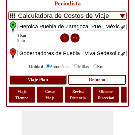
Periodista
8
Km
20
min
Unidad
Automático
Millas
Km
Viaje
Costo
Revisa
Obtener
Most
Tiempo
Viaje
Distancia
Direccion
Ma