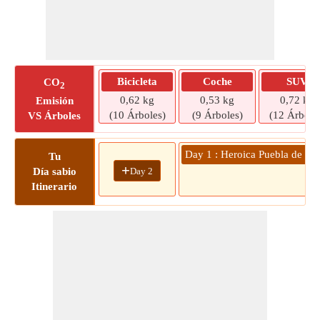
Bicicleta
Coche
SUV
CO
2
0,62 kg
0,53 kg
0,72 kg
Emisión
(10 Árboles)
(9 Árboles)
(12 Árbole
VS Árboles
Day 1 : Heroica Puebla de Zar
Tu
+
Day 2
Día sabio
Itinerario