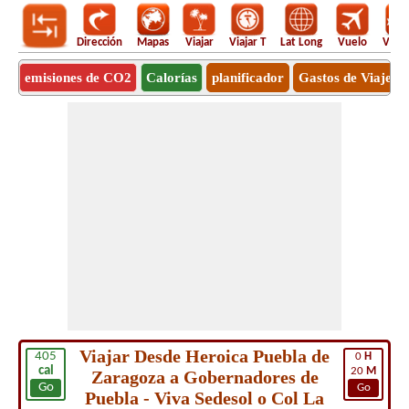
Dirección
Mapas
Viajar
Viajar T
Lat Long
Vuelo
Vuel
emisiones de CO2
Calorías
planificador
Gastos de Viaje
Viajar Desde Heroica Puebla de
405
0
H
cal
20
M
Zaragoza a Gobernadores de
Go
Go
Puebla - Viva Sedesol o Col La