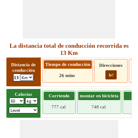
La distancia total de conducción recorrida es
13 Km
Tiempo de conducción
Distancia de
Direcciones
conducción
Ir!
26 mins
13
Calorías
Corriendo
montar en bicicleta
Tr
777 cal
748 cal
718