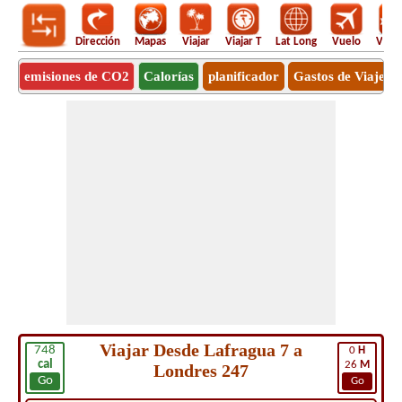
Dirección
Mapas
Viajar
Viajar T
Lat Long
Vuelo
Vuel
emisiones de CO2
Calorías
planificador
Gastos de Viaje
Viajar Desde Lafragua 7 a
748
0
H
cal
26
M
Londres 247
Go
Go