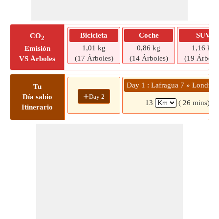
Bicicleta
Coche
SUV
CO
2
1,01 kg
0,86 kg
1,16 kg
Emisión
(17 Árboles)
(14 Árboles)
(19 Árbole
VS Árboles
Day 1 : Lafragua 7 » Londres
Tu
+
Day 2
Día sabio
13
( 26 mins)
Itinerario