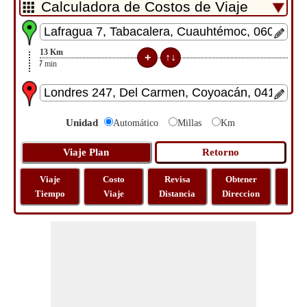
13
Km
27
min
Unidad
Automático
Millas
Km
Viaje
Costo
Revisa
Obtener
Most
Tiempo
Viaje
Distancia
Direccion
Ma