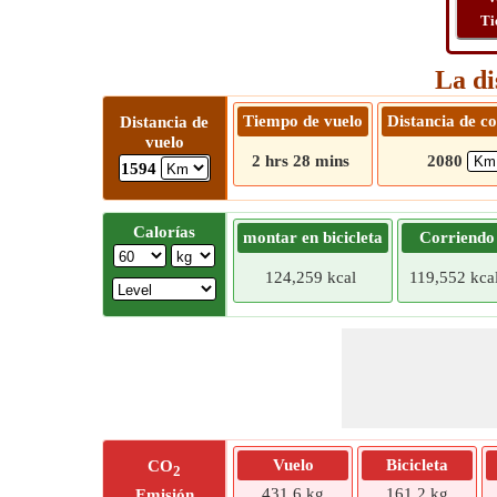
Ti
La di
Tiempo de vuelo
Distancia de c
Distancia de
vuelo
2 hrs 28 mins
2080
1594
Calorías
montar en bicicleta
Corriendo
124,259 kcal
119,552 kca
Vuelo
Bicicleta
CO
2
431,6 kg
161,2 kg
Emisión