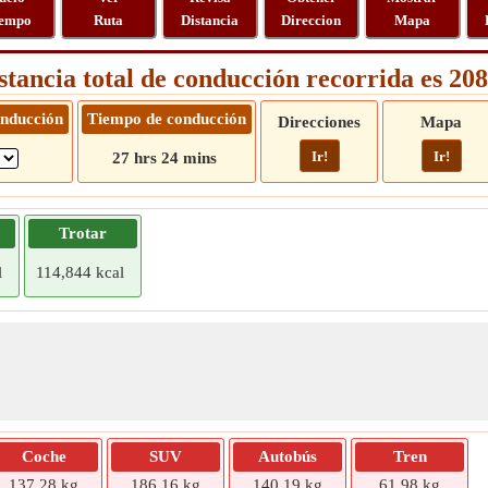
empo
Ruta
Distancia
Direccion
Mapa
stancia total de conducción recorrida es 2
onducción
Tiempo de conducción
Direcciones
Mapa
Ir!
Ir!
27 hrs 24 mins
Trotar
l
114,844 kcal
Coche
SUV
Autobús
Tren
137,28 kg
186,16 kg
140,19 kg
61,98 kg