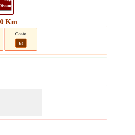
Distancia
Tiempo
Long
Viaje
080 Km
Costo
Ir!