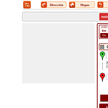
Dirección
Mapas
emi
2080
Km
Go
2
2
V