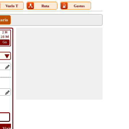
Vuelo T
Ruta
Gastos
rario
2
H
28
M
Go
Viaje
Viaje
Lat
Costo