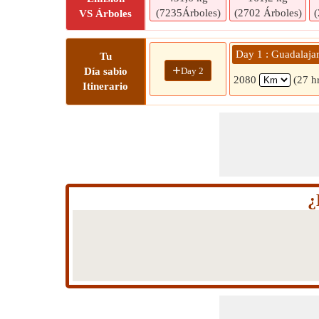
(7235Árboles)
(2702 Árboles)
(
VS Árboles
Day 1 : Guadalajar
Tu
+
Day 2
Día sabio
2080
(27 h
Itinerario
¿