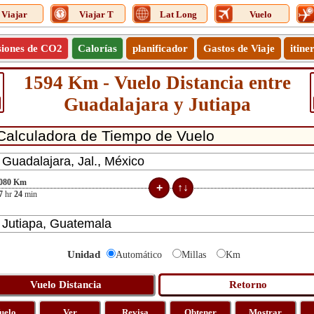
Viajar
Viajar T
Lat Long
Vuelo
siones de CO2
Calorías
planificador
Gastos de Viaje
itine
1594 Km - Vuelo Distancia entre
Guadalajara y Jutiapa
080
Km
7
hr
24
min
Unidad
Automático
Millas
Km
uelo
Ver
Revisa
Obtener
Mostrar