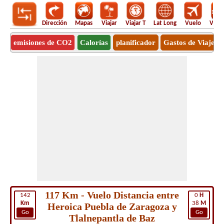
Dirección
Mapas
Viajar
Viajar T
Lat Long
Vuelo
Vuel
emisiones de CO2
Calorías
planificador
Gastos de Viaje
117 Km - Vuelo Distancia entre
142
0
H
Km
38
M
Heroica Puebla de Zaragoza y
Go
Go
Tlalnepantla de Baz