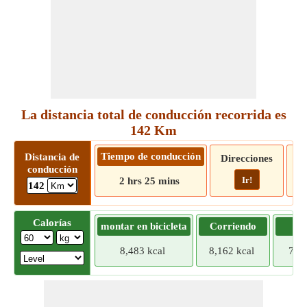
La distancia total de conducción recorrida es
142 Km
Tiempo de conducción
Distancia de
Direcciones
conducción
Ir!
2 hrs 25 mins
142
Calorías
montar en bicicleta
Corriendo
Tr
8,483 kcal
8,162 kcal
7,84