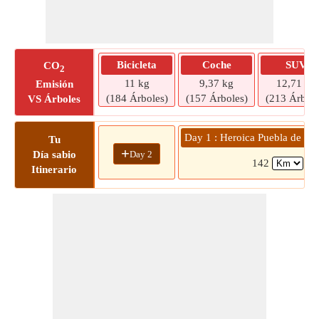
Bicicleta
Coche
SUV
CO
2
11 kg
9,37 kg
12,71 kg
Emisión
(184 Árboles)
(157 Árboles)
(213 Árbole
VS Árboles
Day 1 : Heroica Puebla de Za
Tu
+
Day 2
Día sabio
142
(2
Itinerario