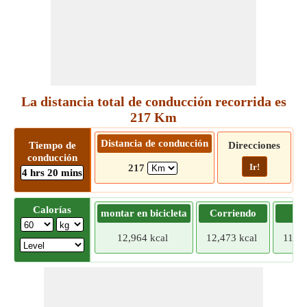
La distancia total de conducción recorrida es
217 Km
Distancia de conducción
Tiempo de
Direcciones
conducción
Ir!
217
4 hrs 20 mins
Calorías
montar en bicicleta
Corriendo
Tr
12,964 kcal
12,473 kcal
11,98