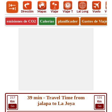
Dirección
Mapas
Viajar
Viajar T
Lat Long
Vuelo
Vuel
emisiones de CO2
Calorías
planificador
Gastos de Viaje
39 min - Travel Time from
217
131
Km
Km
jalapa to La Joya
Go
Go