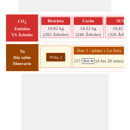
Bicicleta
Coche
SUV
CO
2
16,82 kg
14,32 kg
19,42 kg
Emisión
(282 Árboles)
(240 Árboles)
(326 Árbole
VS Árboles
Day 1 : jalapa » La Joya
Tu
+
Day 2
Día sabio
217
(4 hrs 20 mins)
Itinerario