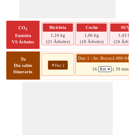
Bicicleta
Coche
SUV
CO
2
1,24 kg
1,06 kg
1,43 kg
Emisión
(21 Árboles)
(18 Árboles)
(24 Árbole
VS Árboles
Day 1 : Av. Boyacá #80-94 » B
Tu
+
Day 2
Día sabio
16
( 39 mins)
Itinerario