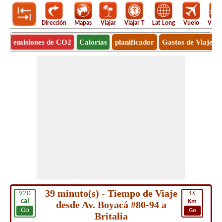
Dirección
Mapas
Viajar
Viajar T
Lat Long
Vuelo
Vuel
emisiones de CO2
Calorías
planificador
Gastos de Viaje
39 minuto(s) - Tiempo de Viaje
920
16
cal
Km
desde Av. Boyacá #80-94 a
Go
Go
Britalia