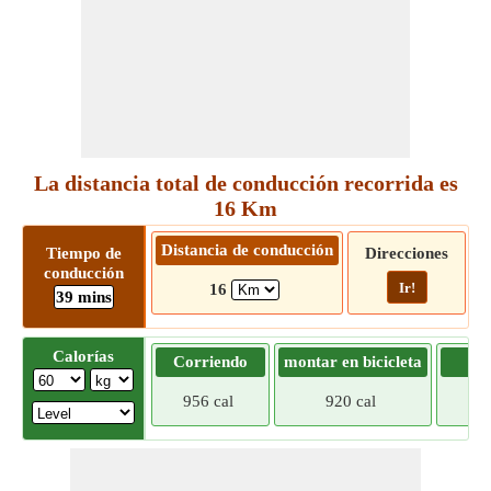
La distancia total de conducción recorrida es
16 Km
Distancia de conducción
Tiempo de
Direcciones
conducción
Ir!
16
39 mins
Calorías
Corriendo
montar en bicicleta
Tr
956 cal
920 cal
884