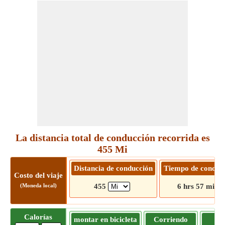
La distancia total de conducción recorrida es
455 Mi
Distancia de conducción
Tiempo de conduc
Costo del viaje
(Moneda local)
455
6 hrs 57 mins
Calorías
montar en bicicleta
Corriendo
Tr