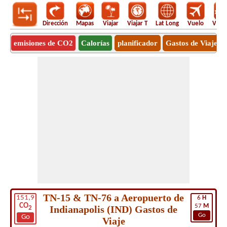
Dirección
Mapas
Viajar
Viajar T
Lat Long
Vuelo
Vuel
emisiones de CO2
Calorías
planificador
Gastos de Viaje
TN-15 & TN-76 a Aeropuerto de
151,9
6
H
CO
57
M
Indianapolis (IND) Gastos de
2
Go
Go
Viaje