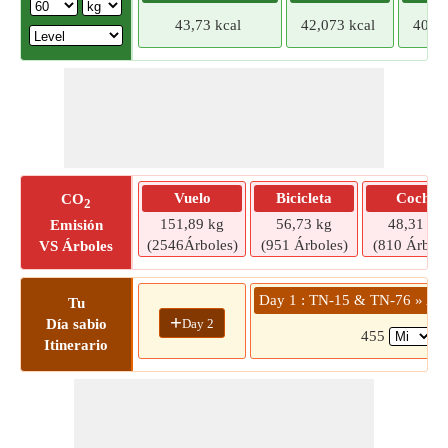
43,73 kcal
42,073 kcal
40,41
Vuelo
Bicicleta
Coche
CO
2
151,89 kg
56,73 kg
48,31 kg
Emisión
(2546Árboles)
(951 Árboles)
(810 Árbole
VS Árboles
Day 1 : TN-15 & TN-76 » Aer
Tu
+
Day 2
Día sabio
455
(
Itinerario