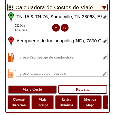
732
Km
6
hr
57
min
Obtener
Viaje
Revisa
Mostrar
Via
Direccion
Tiempo
Distancia
Mapa
Dista