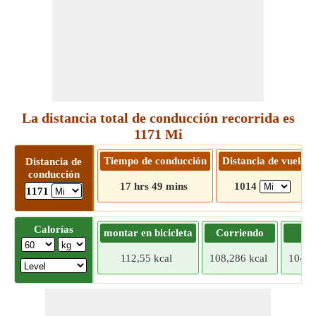
La distancia total de conducción recorrida es
1171 Mi
Tiempo de conducción
Distancia de vuelo
Distancia de
conducción
17 hrs 49 mins
1014
1171
Calorías
montar en bicicleta
Corriendo
Tr
112,55 kcal
108,286 kcal
104,0