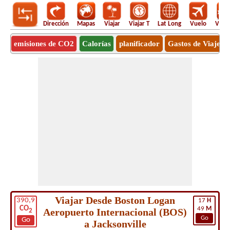
Dirección
Mapas
Viajar
Viajar T
Lat Long
Vuelo
Vuel
emisiones de CO2
Calorías
planificador
Gastos de Viaje
Viajar Desde Boston Logan
390,9
17
H
CO
49
M
Aeropuerto Internacional (BOS)
2
Go
Go
a Jacksonville