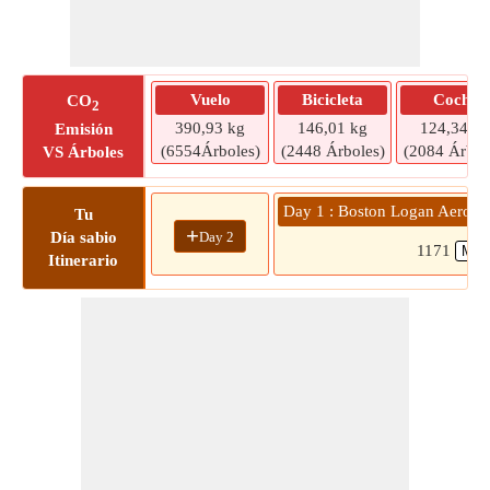
Vuelo
Bicicleta
Coche
CO
2
390,93 kg
146,01 kg
124,34 kg
Emisión
(6554Árboles)
(2448 Árboles)
(2084 Árbol
VS Árboles
Day 1 : Boston Logan Aeropue
Tu
+
Day 2
Día sabio
1171
Itinerario