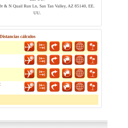
Dr & N Quail Run Ln, San Tan Valley, AZ 85140, EE.
UU.
Distancias cálculos
y