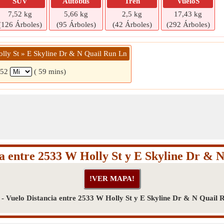
SUV
Autobús
Tren
VueloS
7,52 kg
5,66 kg
2,5 kg
17,43 kg
(126 Árboles)
(95 Árboles)
(42 Árboles)
(292 Árboles)
lly St » E Skyline Dr & N Quail Run Ln
52
( 59 mins)
ea entre 2533 W Holly St y E Skyline Dr & 
 - Vuelo Distancia entre 2533 W Holly St y E Skyline Dr & N Quail 