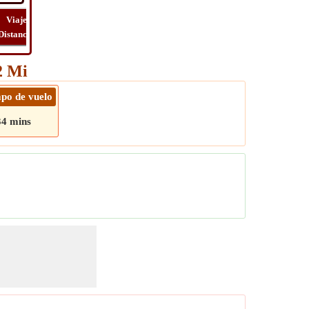
Viaje
Viaje
Lat
Costo
Distancia
Tiempo
Long
Viaje
2 Mi
po de vuelo
34 mins