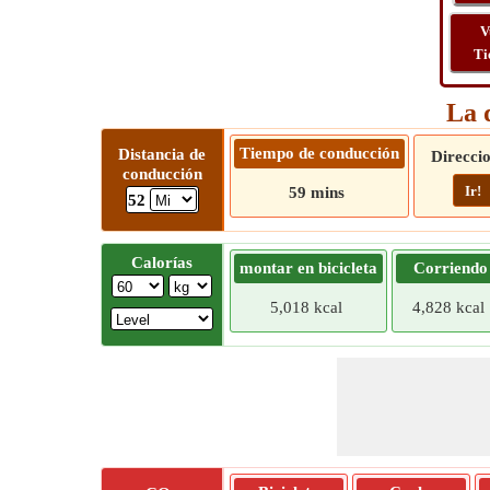
V
Ti
La 
Tiempo de conducción
Distancia de
Direcci
conducción
Ir!
59 mins
52
Calorías
montar en bicicleta
Corriendo
5,018 kcal
4,828 kcal