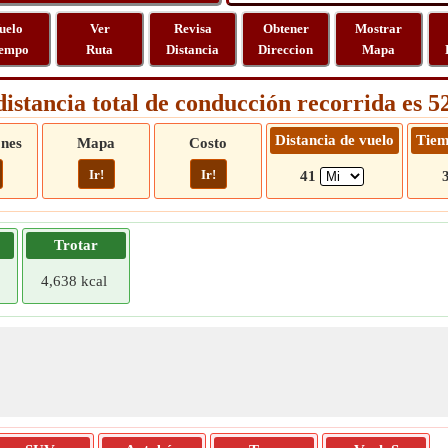
uelo
Ver
Revisa
Obtener
Mostrar
empo
Ruta
Distancia
Direccion
Mapa
distancia total de conducción recorrida es 5
Distancia de vuelo
Tiem
ones
Mapa
Costo
Ir!
Ir!
41
Trotar
4,638 kcal