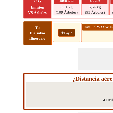
Bicicleta
Coche
CO
2
6,51 kg
5,54 kg
Emisión
(109 Árboles)
(93 Árboles)
VS Árboles
Day 1 : 2533 W Ho
Tu
+
Day 2
Día sabio
Itinerario
¿Distancia aér
41 Mi