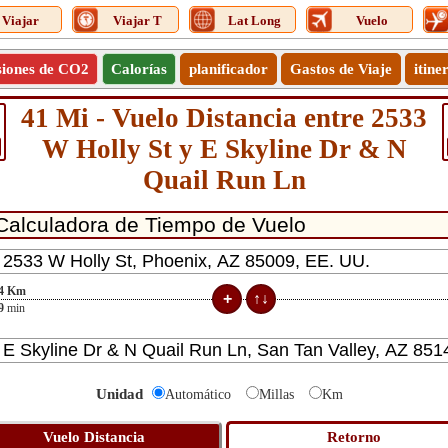
Viajar
Viajar T
Lat Long
Vuelo
siones de CO2
Calorías
planificador
Gastos de Viaje
itine
41 Mi - Vuelo Distancia entre 2533
W Holly St y E Skyline Dr & N
Quail Run Ln
4
Km
9
min
Unidad
Automático
Millas
Km