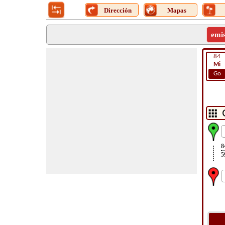
Dirección
Mapas
emi
84
Mi
Go
8
5