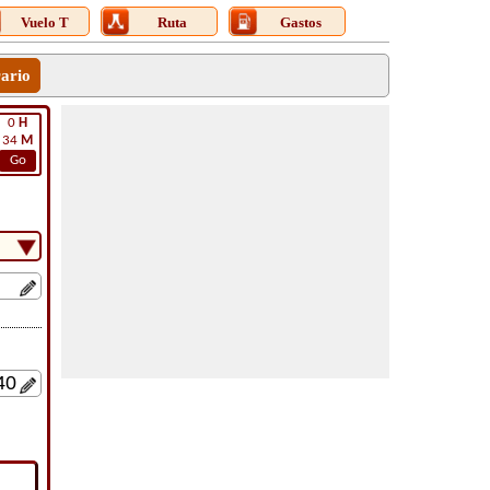
Vuelo T
Ruta
Gastos
rario
0
H
34
M
Go