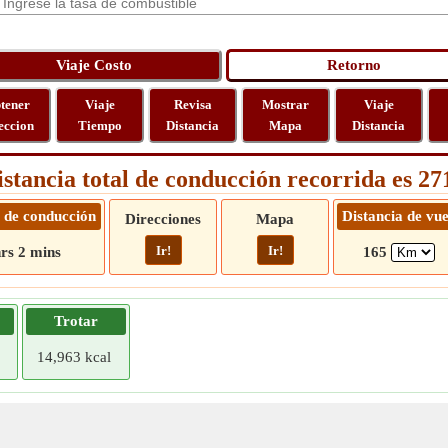
tener
Viaje
Revisa
Mostrar
Viaje
eccion
Tiempo
Distancia
Mapa
Distancia
istancia total de conducción recorrida es 2
 de conducción
Distancia de vue
Direcciones
Mapa
Ir!
Ir!
hrs 2 mins
165
Trotar
14,963 kcal