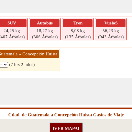
SUV
Autobús
Tren
VueloS
24,25 kg
18,27 kg
8,08 kg
56,23 kg
(407 Árboles)
(306 Árboles)
(135 Árboles)
(943 Árboles)
Guatemala » Concepción Huista
(7 hrs 2 mins)
Cdad. de Guatemala a Concepción Huista Gastos de Viaje