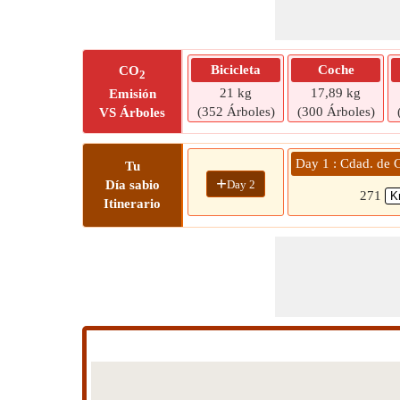
Bicicleta
Coche
CO
2
21 kg
17,89 kg
Emisión
(352 Árboles)
(300 Árboles)
VS Árboles
Day 1 : Cdad. de 
Tu
+
Day 2
Día sabio
271
Itinerario