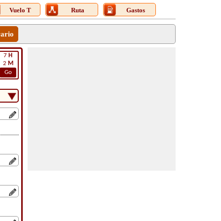
Vuelo T
Ruta
Gastos
rario
7
H
2
M
Go