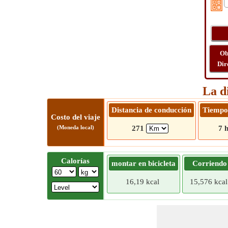
Ob
Dir
La d
Distancia de conducción
Tiempo
Costo del viaje
(Moneda local)
271
7 
Calorías
montar en bicicleta
Corriendo
16,19 kcal
15,576 kcal