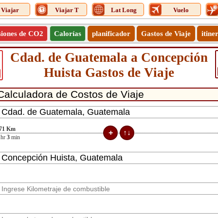
Viajar
Viajar T
Lat Long
Vuelo
siones de CO2
Calorías
planificador
Gastos de Viaje
itine
Cdad. de Guatemala a Concepción
Huista Gastos de Viaje
71
Km
hr
3
min