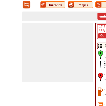
Dirección
Mapas
emi
17,9
CO
2
Go
2
7