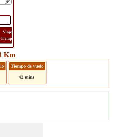
Viaje
Lat
Vuelo
Vuelo
Ver
Tiempo
Long
Distancia
Tiempo
Ruta
71 Km
lo
Tiempo de vuelo
42 mins