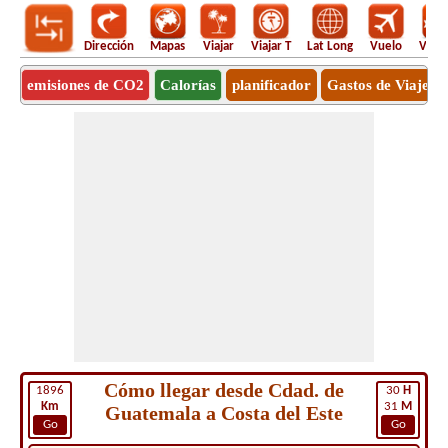
Dirección
Mapas
Viajar
Viajar T
Lat Long
Vuelo
Vuel
emisiones de CO2
Calorías
planificador
Gastos de Viaje
Cómo llegar desde Cdad. de
1896
30
H
Km
31
M
Guatemala a Costa del Este
Go
Go