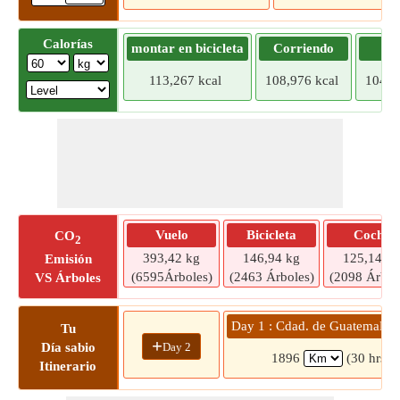
Calorías
montar en bicicleta
Corriendo
Tr
113,267 kcal
108,976 kcal
104,6
Vuelo
Bicicleta
Coche
CO
2
393,42 kg
146,94 kg
125,14 kg
Emisión
(6595Árboles)
(2463 Árboles)
(2098 Árbol
VS Árboles
Day 1 : Cdad. de Guatemala »
Tu
+
Day 2
Día sabio
1896
(30 hrs 3
Itinerario