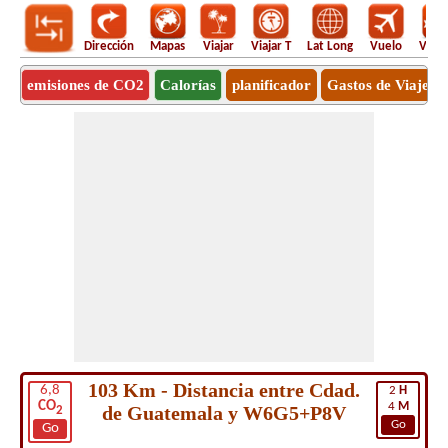
Dirección
Mapas
Viajar
Viajar T
Lat Long
Vuelo
Vuel
emisiones de CO2
Calorías
planificador
Gastos de Viaje
103 Km - Distancia entre Cdad.
6,8
2
H
CO
4
M
de Guatemala y W6G5+P8V
2
Go
Go