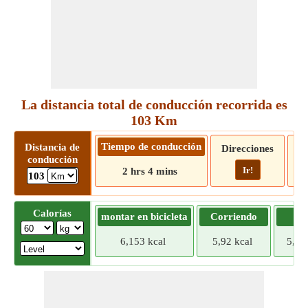
La distancia total de conducción recorrida es
103 Km
Tiempo de conducción
Distancia de
Direcciones
conducción
Ir!
2 hrs 4 mins
103
Calorías
montar en bicicleta
Corriendo
Tr
6,153 kcal
5,92 kcal
5,68