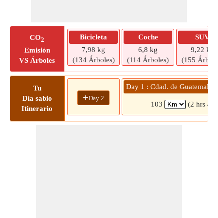
Bicicleta
Coche
SUV
CO
2
7,98 kg
6,8 kg
9,22 kg
Emisión
(134 Árboles)
(114 Árboles)
(155 Árbole
VS Árboles
Day 1 : Cdad. de Guatemal
Tu
+
Day 2
Día sabio
103
(2 hrs 4 m
Itinerario