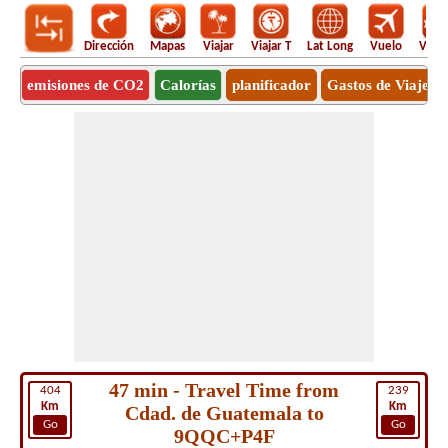
Dirección
Mapas
Viajar
Viajar T
Lat Long
Vuelo
Vuel
emisiones de CO2
Calorías
planificador
Gastos de Viaje
47 min - Travel Time from
404
239
Km
Km
Cdad. de Guatemala to
Go
Go
9QQC+P4F