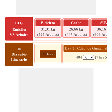
Bicicleta
Coche
SUV
CO
2
31,31 kg
26,66 kg
36,16 kg
Emisión
(525 Árboles)
(447 Árboles)
(606 Árbole
VS Árboles
Day 1 : Cdad. de Guatemala
Tu
+
Day 2
Día sabio
404
(7 hrs 56 
Itinerario