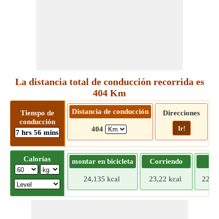
La distancia total de conducción recorrida es
404 Km
Distancia de conducción
Tiempo de
Direcciones
conducción
Ir!
404
7 hrs 56 mins
Calorías
montar en bicicleta
Corriendo
Tr
24,135 kcal
23,22 kcal
22,30