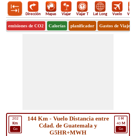
Dirección
Mapas
Viajar
Viajar T
Lat Long
Vuelo
Vuel
emisiones de CO2
Calorías
planificador
Gastos de Viaje
144 Km - Vuelo Distancia entre
202
0
H
Km
40
M
Cdad. de Guatemala y
Go
Go
G5HR+MWH