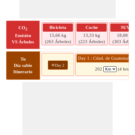
Bicicleta
Coche
SUV
CO
2
15,66 kg
13,33 kg
18,08 kg
Emisión
(263 Árboles)
(223 Árboles)
(303 Árbole
VS Árboles
Day 1 : Cdad. de Guatemal
Tu
+
Day 2
Día sabio
202
(4 hrs 5 
Itinerario