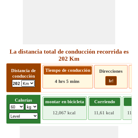
La distancia total de conducción recorrida es
202 Km
Tiempo de conducción
Distancia de
Direcciones
conducción
Ir!
4 hrs 5 mins
202
Calorías
montar en bicicleta
Corriendo
Tr
12,067 kcal
11,61 kcal
11,15