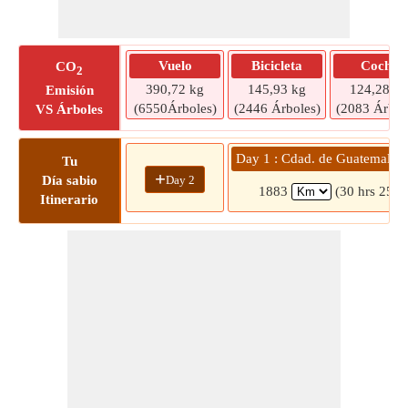
Vuelo
Bicicleta
Coche
CO
2
390,72 kg
145,93 kg
124,28 kg
Emisión
(6550Árboles)
(2446 Árboles)
(2083 Árbol
VS Árboles
Day 1 : Cdad. de Guatemala 
Tu
+
Day 2
Día sabio
1883
(30 hrs 25 m
Itinerario