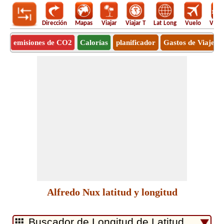
Dirección
Mapas
Viajar
Viajar T
Lat Long
Vuelo
Vuel
emisiones de CO2
Calorías
planificador
Gastos de Viaje
Alfredo Nux latitud y longitud