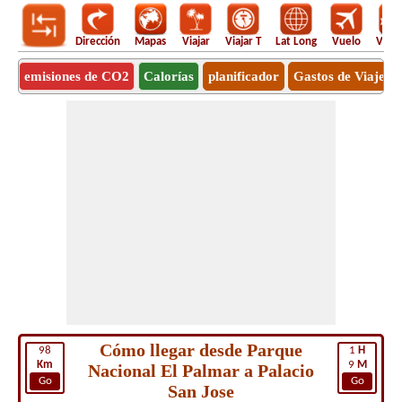
Dirección
Mapas
Viajar
Viajar T
Lat Long
Vuelo
Vuel
emisiones de CO2
Calorías
planificador
Gastos de Viaje
Cómo llegar desde Parque
98
1
H
Km
9
M
Nacional El Palmar a Palacio
Go
Go
San Jose