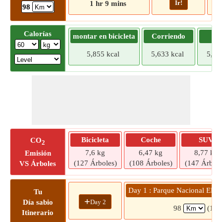
Ir!
1 hr 9 mins
98
Calorías
montar en bicicleta
Corriendo
Tr
5,855 kcal
5,633 kcal
5,41
Bicicleta
Coche
SUV
CO
2
7,6 kg
6,47 kg
8,77 kg
Emisión
(127 Árboles)
(108 Árboles)
(147 Árbole
VS Árboles
Day 1 : Parque Nacional El Pa
Tu
+
Day 2
Día sabio
98
(1 h
Itinerario