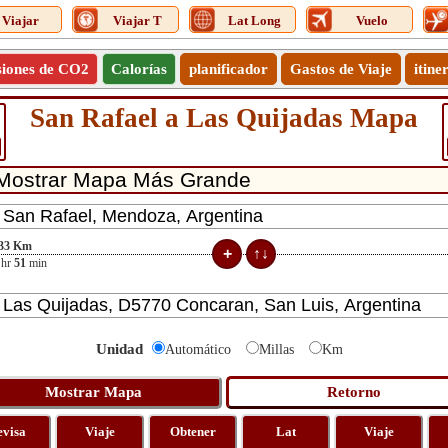
Viajar
Viajar T
Lat Long
Vuelo
siones de CO2
Calorías
planificador
Gastos de Viaje
itine
San Rafael a Las Quijadas Mapa
33
Km
hr
51
min
Unidad
Automático
Millas
Km
evisa
Viaje
Obtener
Lat
Viaje