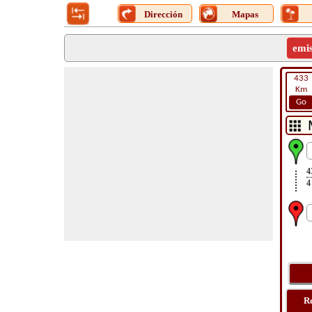
Dirección
Mapas
emi
433
Km
Go
4
4
R