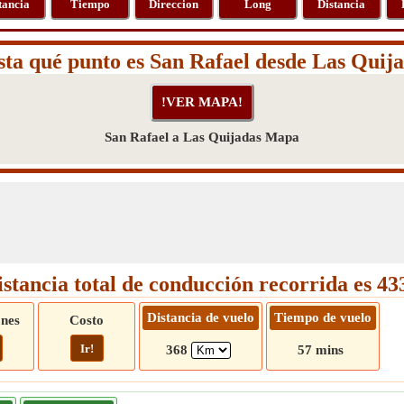
tancia
Tiempo
Direccion
Long
Distancia
ta qué punto es San Rafael desde Las Quij
San Rafael a Las Quijadas Mapa
istancia total de conducción recorrida es 4
Distancia de vuelo
Tiempo de vuelo
ones
Costo
Ir!
368
57 mins