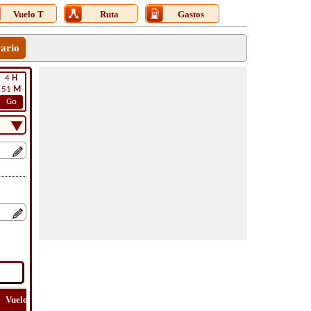
Vuelo T
Ruta
Gastos
rario
4
H
51
M
Go
Vuelo
Vuelo
Ver
Costo