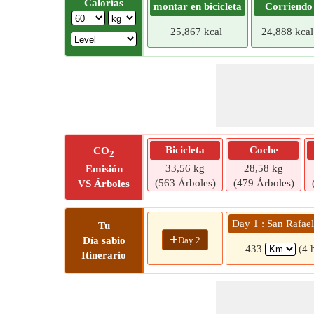
Calorías
montar en bicicleta
Corriendo
25,867 kcal
24,888 kcal
Bicicleta
Coche
CO
2
33,56 kg
28,58 kg
Emisión
(563 Árboles)
(479 Árboles)
VS Árboles
Day 1 : San Rafael
Tu
+
Day 2
Día sabio
433
(4 
Itinerario