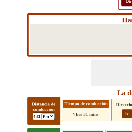
Dis
Has
La d
Tiempo de conducción
Distancia de
Direcci
conducción
Ir!
4 hrs 51 mins
433