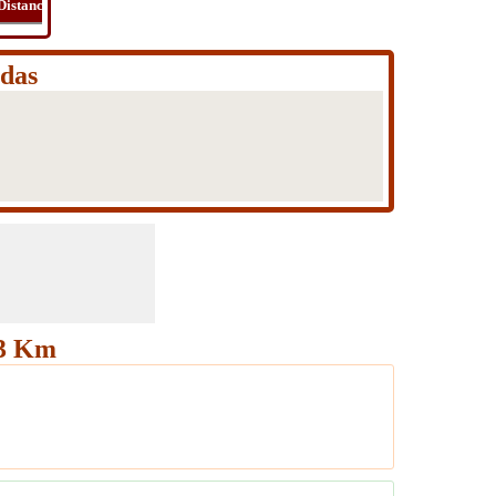
Distancia
Tiempo
Ruta
Viaje
adas
33 Km