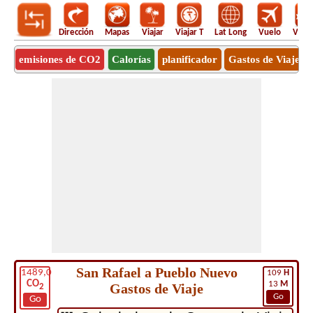
Dirección
Mapas
Viajar
Viajar T
Lat Long
Vuelo
Vuel
emisiones de CO2
Calorías
planificador
Gastos de Viaje
San Rafael a Pueblo Nuevo
1489,0
109
H
CO
13
M
Gastos de Viaje
2
Go
Go