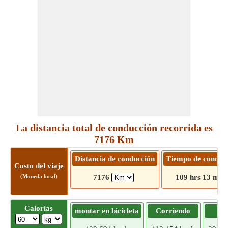
La distancia total de conducción recorrida es
7176 Km
Distancia de conducción
Tiempo de conduc
Costo del viaje
(Moneda local)
7176
109 hrs 13 min
Calorías
montar en bicicleta
Corriendo
Tr