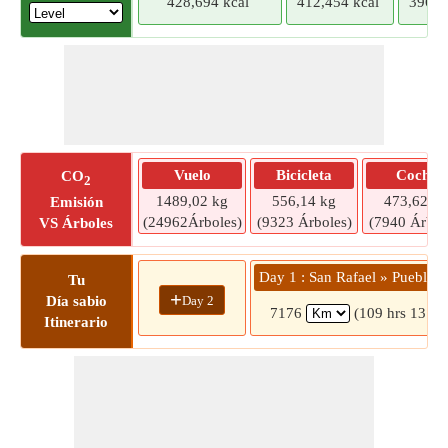
428,694 kcal
412,454 kcal
396,2
Vuelo
Bicicleta
Coche
CO
2
1489,02 kg
556,14 kg
473,62 kg
Emisión
(24962Árboles)
(9323 Árboles)
(7940 Árbol
VS Árboles
Day 1 : San Rafael » Pueblo 
Tu
+
Day 2
Día sabio
7176
(109 hrs 13 mi
Itinerario