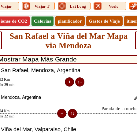
Viajar
Viajar T
Lat Long
Vuelo
siones de CO2
Calorías
planificador
Gastos de Viaje
itine
San Rafael a Viña del Mar Mapa
via Mendoza
92
Km
hr
29
min
Parada de la noch
04
Km
hr
22
min