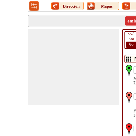
Dirección
Mapas
emi
596
Km
Go
3
5
2
3