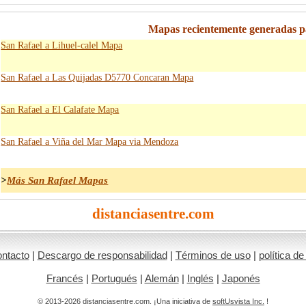
Mapas recientemente generadas p
San Rafael a Lihuel-calel Mapa
San Rafael a Las Quijadas D5770 Concaran Mapa
San Rafael a El Calafate Mapa
San Rafael a Viña del Mar Mapa via Mendoza
>
Más San Rafael Mapas
distanciasentre.com
ntacto
|
Descargo de responsabilidad
|
Términos de uso
|
política de
Francés
|
Portugués
|
Alemán
|
Inglés
|
Japonés
© 2013-2026 distanciasentre.com. ¡Una iniciativa de
softUsvista Inc.
!