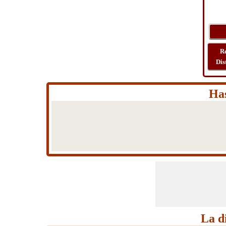
R
Dis
Has
La d