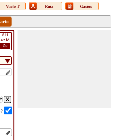
Vuelo T
Ruta
Gastos
rario
8
H
49
M
Go
e?