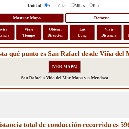
Unidad
Automático
Millas
Km
evisa
Viaje
Obtener
Lat
Viaje
tancia
Tiempo
Direccion
Long
Distancia
ta qué punto es San Rafael desde Viña del
San Rafael a Viña del Mar Mapa via Mendoza
istancia total de conducción recorrida es 5