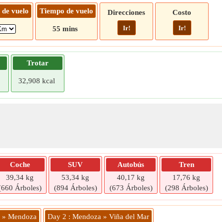
 de vuelo
Tiempo de vuelo
Direcciones
Costo
Ir!
Ir!
55 mins
Trotar
32,908 kcal
Coche
SUV
Autobús
Tren
39,34 kg
53,34 kg
40,17 kg
17,76 kg
(660 Árboles)
(894 Árboles)
(673 Árboles)
(298 Árboles)
l » Mendoza
Day 2 : Mendoza » Viña del Mar