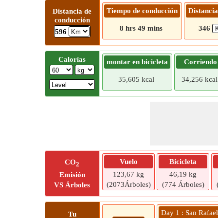
Tiempo de conducción
Distancia
Distancia de
conducción
8 hrs 49 mins
346
596
Calorías
montar en bicicleta
Corriendo
35,605 kcal
34,256 kcal
Vuelo
Bicicleta
CO
2
123,67 kg
46,19 kg
Emisión
(2073Árboles)
(774 Árboles)
VS Árboles
Day 1 : San Rafae
Tu