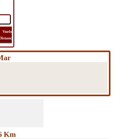
Vuelo
Vuelo
Ver
Costo
Distancia
Tiempo
Ruta
Viaje
 Mar
96 Km