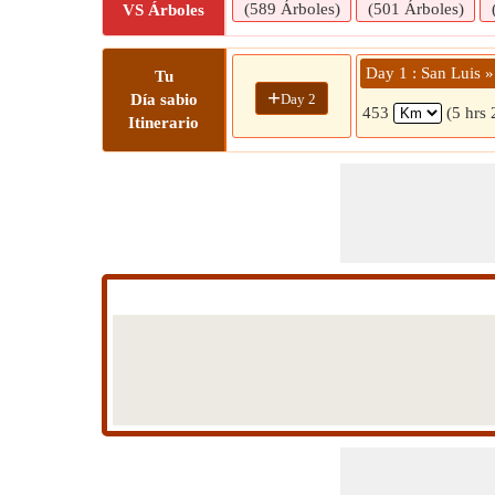
(589 Árboles)
(501 Árboles)
VS Árboles
Day 1 : San Luis » 
Tu
+
Day 2
Día sabio
453
(5 hrs 
Itinerario