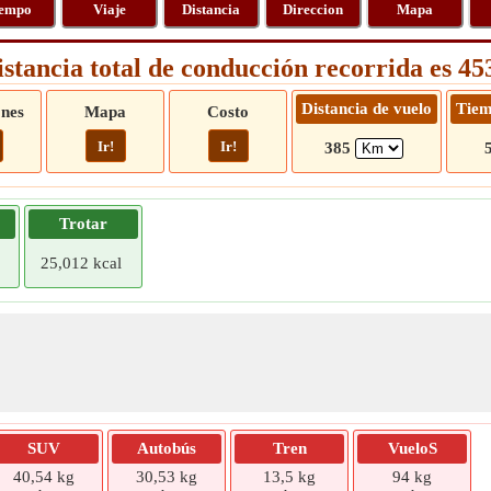
empo
Viaje
Distancia
Direccion
Mapa
istancia total de conducción recorrida es 4
Distancia de vuelo
Tiem
ones
Mapa
Costo
Ir!
Ir!
385
Trotar
25,012 kcal
SUV
Autobús
Tren
VueloS
40,54 kg
30,53 kg
13,5 kg
94 kg