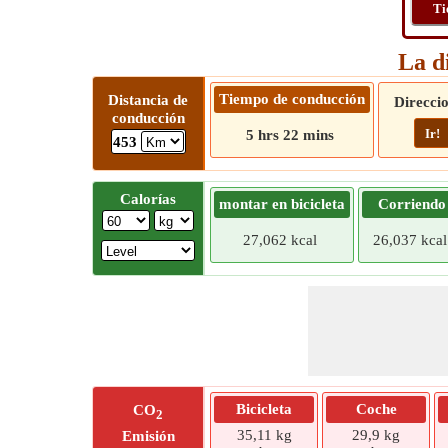
Ti
La d
Tiempo de conducción
Distancia de
Direcci
conducción
Ir!
5 hrs 22 mins
453
Calorías
montar en bicicleta
Corriendo
27,062 kcal
26,037 kcal
Bicicleta
Coche
CO
2
35,11 kg
29,9 kg
Emisión