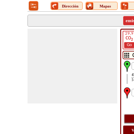
Dirección
Mapas
emi
29,9
CO
2
Go
4
5
V