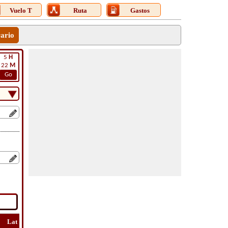
Vuelo T
Ruta
Gastos
rario
5
H
22
M
Go
Lat
Vuelo
Vuelo
Ver