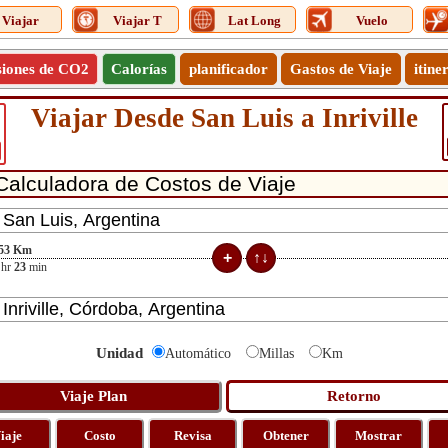
Viajar
Viajar T
Lat Long
Vuelo
siones de CO2
Calorías
planificador
Gastos de Viaje
itine
Viajar Desde San Luis a Inriville
53
Km
hr
23
min
Unidad
Automático
Millas
Km
iaje
Costo
Revisa
Obtener
Mostrar