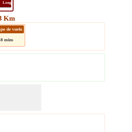
Long
Distancia
Tiempo
Ruta
53 Km
po de vuelo
58 mins