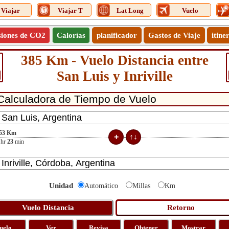
Viajar
Viajar T
Lat Long
Vuelo
siones de CO2
Calorías
planificador
Gastos de Viaje
itine
385 Km - Vuelo Distancia entre
San Luis y Inriville
53
Km
hr
23
min
Unidad
Automático
Millas
Km
uelo
Ver
Revisa
Obtener
Mostrar