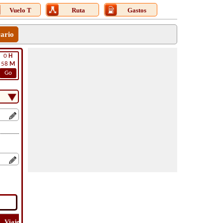
Vuelo T
Ruta
Gastos
rario
0
H
58
M
Go
Viaje
Viaje
Lat
Costo