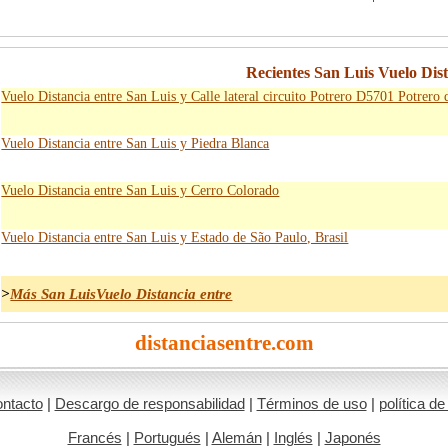
Recientes San Luis Vuelo Dist
Vuelo Distancia entre San Luis y Calle lateral circuito Potrero D5701 Potrero 
Vuelo Distancia entre San Luis y Piedra Blanca
Vuelo Distancia entre San Luis y Cerro Colorado
Vuelo Distancia entre San Luis y Estado de São Paulo, Brasil
>
Más San LuisVuelo Distancia entre
distanciasentre.com
ntacto
|
Descargo de responsabilidad
|
Términos de uso
|
política de
Francés
|
Portugués
|
Alemán
|
Inglés
|
Japonés