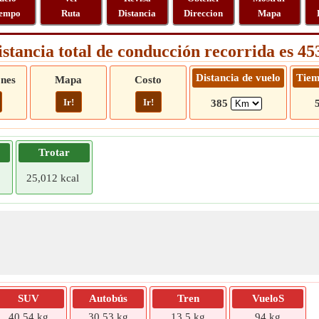
empo
Ruta
Distancia
Direccion
Mapa
istancia total de conducción recorrida es 4
Distancia de vuelo
Tiem
ones
Mapa
Costo
Ir!
Ir!
385
Trotar
25,012 kcal
SUV
Autobús
Tren
VueloS
40,54 kg
30,53 kg
13,5 kg
94 kg