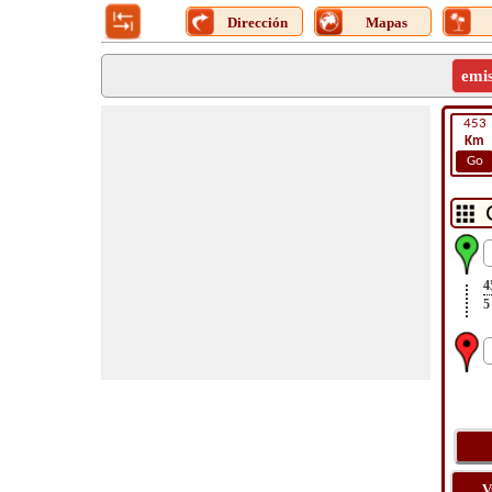
Dirección
Mapas
emi
453
Km
Go
4
5
V