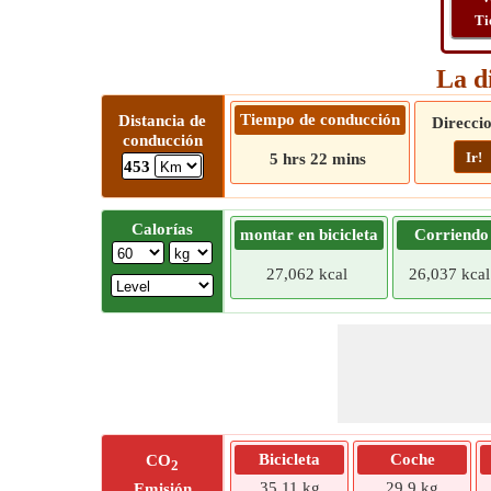
Ti
La d
Tiempo de conducción
Distancia de
Direcci
conducción
Ir!
5 hrs 22 mins
453
Calorías
montar en bicicleta
Corriendo
27,062 kcal
26,037 kcal
Bicicleta
Coche
CO
2
35,11 kg
29,9 kg
Emisión