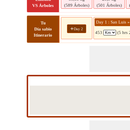
(589 Árboles)
(501 Árboles)
VS Árboles
Day 1 : San Luis » 
Tu
+
Day 2
Día sabio
453
(5 hrs 
Itinerario