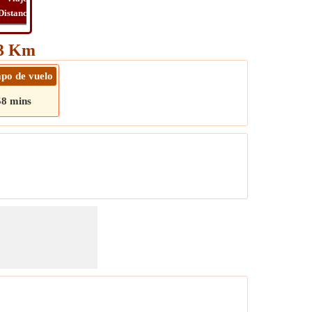
Distancia
Tiempo
Long
Viaje
53 Km
po de vuelo
58 mins