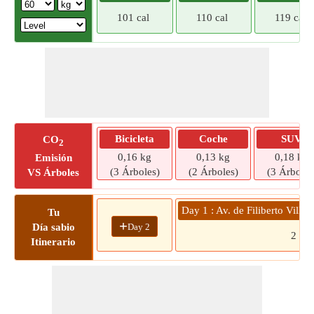
101 cal
110 cal
119 cal
Bicicleta
Coche
SUV
CO
2
0,16 kg
0,13 kg
0,18 kg
Emisión
(3 Árboles)
(2 Árboles)
(3 Árboles
VS Árboles
Day 1 : Av. de Filiberto Vill
Tu
+
Day 2
Día sabio
2
Itinerario