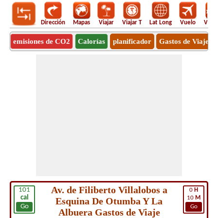
Dirección
Mapas
Viajar
Viajar T
Lat Long
Vuelo
Vuel
emisiones de CO2
Calorías
planificador
Gastos de Viaje
Av. de Filiberto Villalobos a
101
0
H
cal
10
M
Esquina De Otumba Y La
Go
Go
Albuera Gastos de Viaje