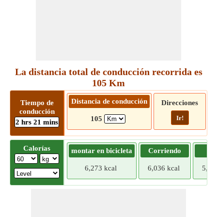
La distancia total de conducción recorrida es
105 Km
Distancia de conducción
Tiempo de
Direcciones
conducción
Ir!
105
2 hrs 21 mins
Calorías
montar en bicicleta
Corriendo
Tr
6,273 kcal
6,036 kcal
5,79