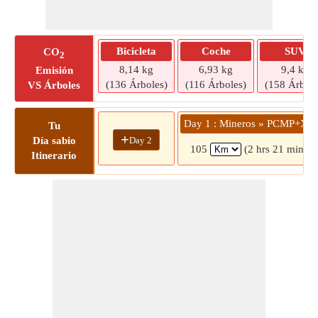
Bicicleta
Coche
SUV
CO
2
8,14 kg
6,93 kg
9,4 kg
Emisión
(136 Árboles)
(116 Árboles)
(158 Árbole
VS Árboles
Day 1 : Mineros » PCMP+XR
Tu
+
Day 2
Día sabio
105
(2 hrs 21 mins)
Itinerario