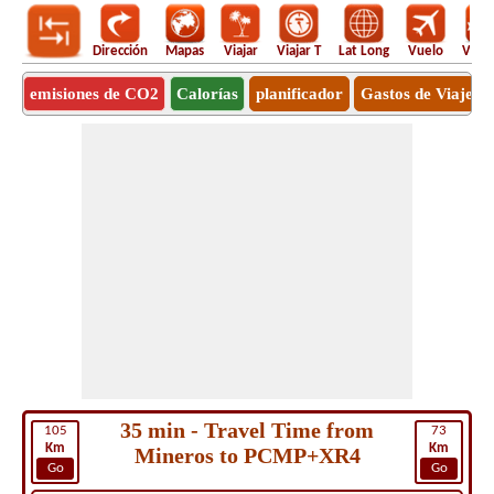
Dirección
Mapas
Viajar
Viajar T
Lat Long
Vuelo
Vuel
emisiones de CO2
Calorías
planificador
Gastos de Viaje
35 min - Travel Time from
105
73
Km
Km
Mineros to PCMP+XR4
Go
Go