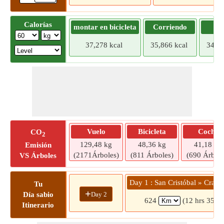
Calorías
montar en bicicleta
Corriendo
Tr
37,278 kcal
35,866 kcal
34,45
Vuelo
Bicicleta
Coche
CO
2
129,48 kg
48,36 kg
41,18 kg
Emisión
(2171Árboles)
(811 Árboles)
(690 Árbole
VS Árboles
Day 1 : San Cristóbal » Cra. 
Tu
+
Day 2
Día sabio
624
(12 hrs 35 m
Itinerario