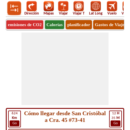
Dirección
Mapas
Viajar
Viajar T
Lat Long
Vuelo
Vuel
emisiones de CO2
Calorías
planificador
Gastos de Viaje
Cómo llegar desde San Cristóbal
624
12
H
Km
35
M
a Cra. 45 #73-41
Go
Go