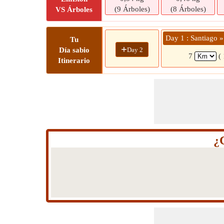
(9 Árboles)
(8 Árboles)
VS Árboles
Day 1 : Santiago »
Tu
+
Day 2
Día sabio
7
(
Itinerario
¿