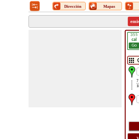
Dirección
Mapas
emi
355
cal
Go
7
1
V