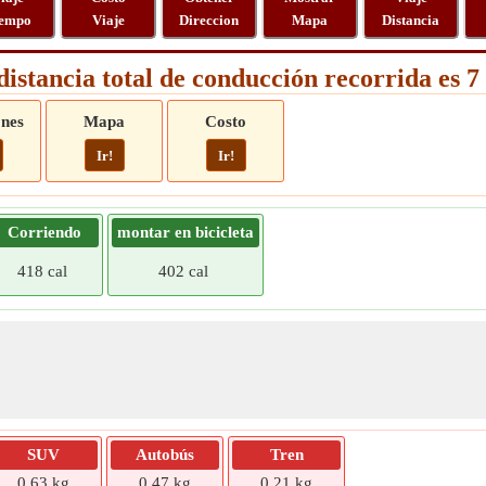
empo
Viaje
Direccion
Mapa
Distancia
distancia total de conducción recorrida es 
ones
Mapa
Costo
Ir!
Ir!
Corriendo
montar en bicicleta
418 cal
402 cal
SUV
Autobús
Tren
0,63 kg
0,47 kg
0,21 kg