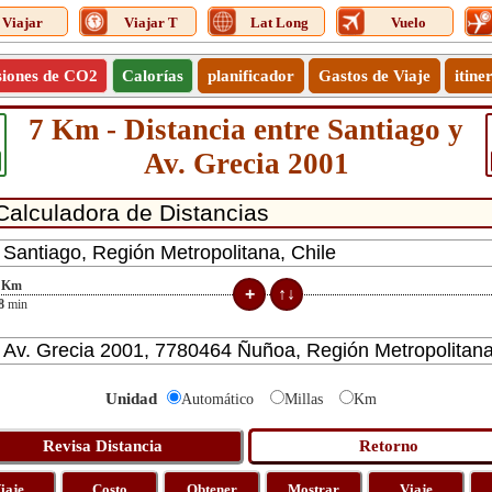
Viajar
Viajar T
Lat Long
Vuelo
siones de CO2
Calorías
planificador
Gastos de Viaje
itine
7 Km - Distancia entre Santiago y
Av. Grecia 2001
Km
8
min
Unidad
Automático
Millas
Km
iaje
Costo
Obtener
Mostrar
Viaje