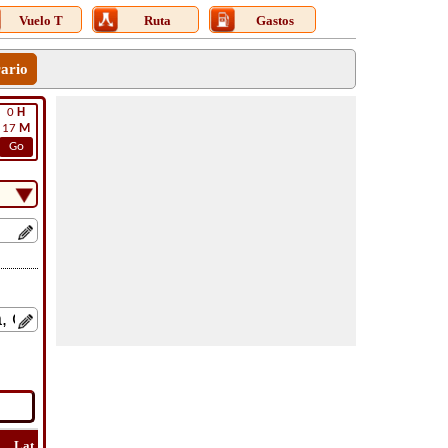
Vuelo T
Ruta
Gastos
rario
0
H
17
M
Go
Lat
Vuelo
Vuelo
Ver