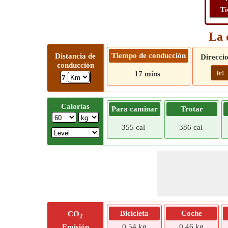
Ti
La 
Tiempo de conducción
Distancia de
Direcci
conducción
Ir!
17 mins
7
Calorías
Para caminar
Trotar
355 cal
386 cal
Bicicleta
Coche
CO
2
0,54 kg
0,46 kg
Emisión