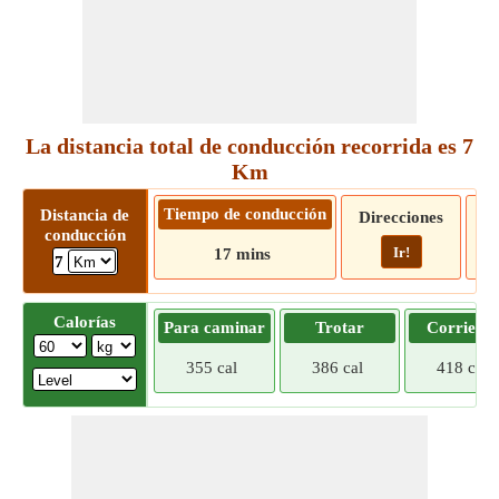
La distancia total de conducción recorrida es 7
Km
Tiempo de conducción
Distancia de
Direcciones
conducción
Ir!
17 mins
7
Calorías
Para caminar
Trotar
Corriend
355 cal
386 cal
418 cal