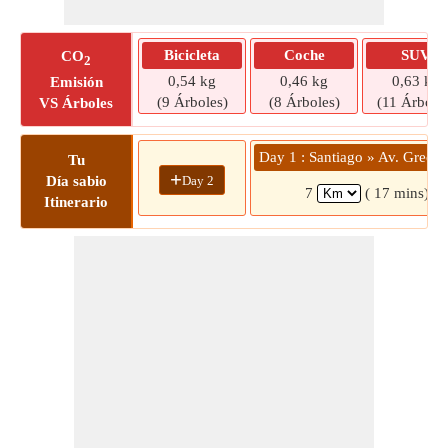
Bicicleta
Coche
SUV
CO
2
0,54 kg
0,46 kg
0,63 kg
Emisión
(9 Árboles)
(8 Árboles)
(11 Árbole
VS Árboles
Day 1 : Santiago » Av. Grecia
Tu
+
Day 2
Día sabio
7
( 17 mins)
Itinerario