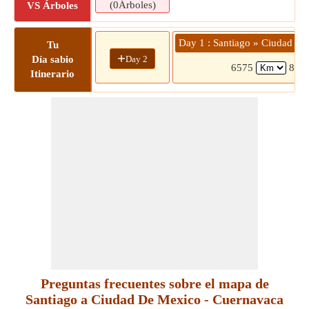
(0Árboles)
VS Árboles
Day 1 : Santiago » Ciudad D
Tu
+
Day 2
Día sabio
6575
8 hr
Itinerario
Preguntas frecuentes sobre el mapa de
Santiago a Ciudad De Mexico - Cuernavaca