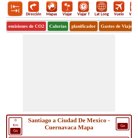
Dirección
Mapas
Viajar
Viajar T
Lat Long
Vuelo
Vuel
emisiones de CO2
Calorías
planificador
Gastos de Viaje
Santiago a Ciudad De Mexico -
0
Km
Cuernavaca Mapa
Go
Go