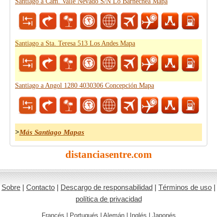
Santiago a Cam. Valle Nevado S/N Lo Barnechea Mapa
Santiago a Sta. Teresa 513 Los Andes Mapa
Santiago a Angol 1280 4030306 Concepción Mapa
>
Más Santiago Mapas
distanciasentre.com
Sobre
|
Contacto
|
Descargo de responsabilidad
|
Términos de uso
|
política de privacidad
Francés
|
Portugués
|
Alemán
|
Inglés
|
Japonés