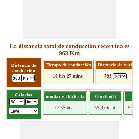
La distancia total de conducción recorrida es
963 Km
Tiempo de conducción
Distancia de vuelo
Distancia de
conducción
10 hrs 27 mins
793
963
Calorías
montar en bicicleta
Corriendo
Tr
57,53 kcal
55,35 kcal
53,17