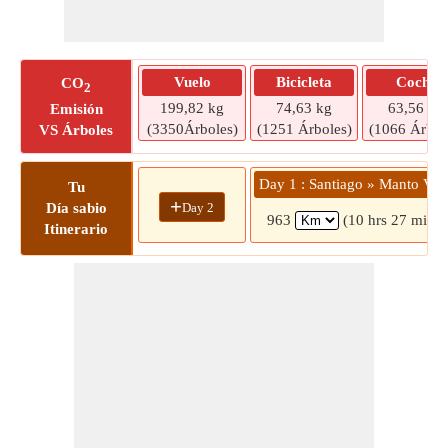
Vuelo
Bicicleta
Coche
CO
2
199,82 kg
74,63 kg
63,56 kg
Emisión
(3350Árboles)
(1251 Árboles)
(1066 Árbol
VS Árboles
Day 1 : Santiago » Manto Ver
Tu
+
Day 2
Día sabio
963
(10 hrs 27 mins)
Itinerario