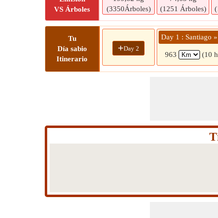
(3350Árboles)
(1251 Árboles)
(
VS Árboles
Day 1 : Santiago 
Tu
+
Day 2
Día sabio
963
(10 h
Itinerario
T