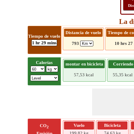
Dis
La d
Distancia de vuelo
Tiempo de co
Tiempo de vuelo
1 hr 29 mins
793
10 hrs 27
Calorías
montar en bicicleta
Corriendo
57,53 kcal
55,35 kcal
Vuelo
Bicicleta
CO
2
199,82 kg
74,63 kg
Emisión