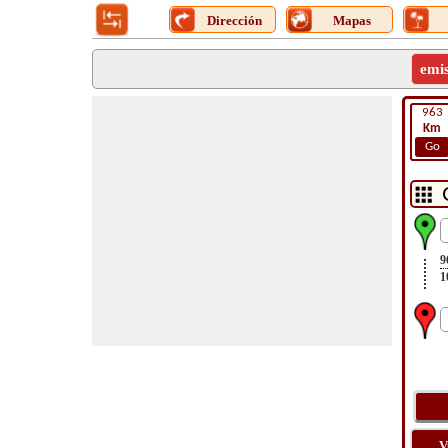
Dirección
Mapas
emi
963
Km
Go
9
1
V