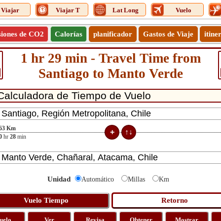
Viajar
Viajar T
Lat Long
Vuelo
siones de CO2
Calorías
planificador
Gastos de Viaje
itine
1 hr 29 min - Travel Time from
Santiago to Manto Verde
63
Km
0
hr
28
min
Unidad
Automático
Millas
Km
uelo
Ver
Revisa
Obtener
Mostrar