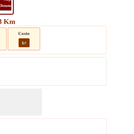
Distancia
Tiempo
Long
Viaje
63 Km
Costo
Ir!