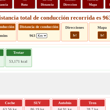
tancia
Ruta
Distancia
Direccion
Mapa
istancia total de conducción recorrida es 9
nducción
Distancia de conducción
Direcciones
Mapa
Ir!
Ir!
 mins
963
Trotar
53,171 kcal
Coche
SUV
Autobús
Tren
63,56 kg
86,19 kg
64,91 kg
28,7 kg