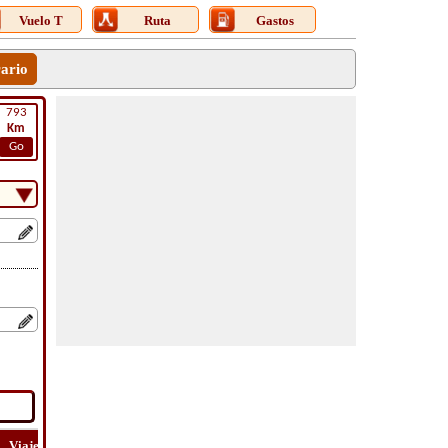
Vuelo T
Ruta
Gastos
rario
793
Km
Go
Viaje
Viaje
Lat
Costo