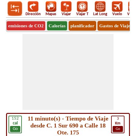
Dirección
Mapas
Viajar
Viajar T
Lat Long
Vuelo
Vuel
emisiones de CO2
Calorías
planificador
Gastos de Viaje
11 minuto(s) - Tiempo de Viaje
152
3
cal
Km
desde C. 1 Sur 690 a Calle 18
Go
Go
Ote. 175