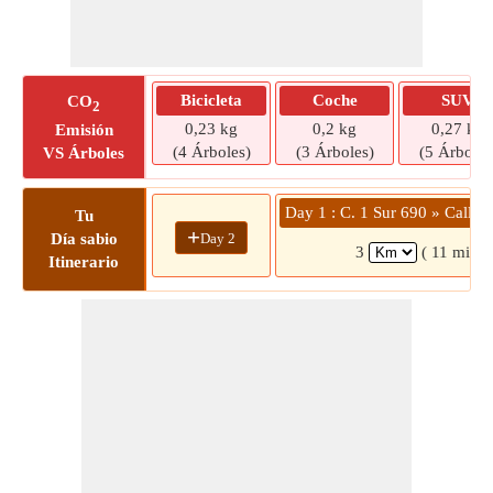
Bicicleta
Coche
SUV
CO
2
0,23 kg
0,2 kg
0,27 kg
Emisión
(4 Árboles)
(3 Árboles)
(5 Árboles
VS Árboles
Day 1 : C. 1 Sur 690 » Calle 
Tu
+
Day 2
Día sabio
3
( 11 mins)
Itinerario