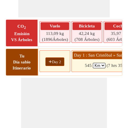
Vuelo
Bicicleta
Coche
CO
2
113,09 kg
42,24 kg
35,97 kg
Emisión
(1896Árboles)
(708 Árboles)
(603 Árbole
VS Árboles
Day 1 : San Cristóbal » San C
Tu
+
Day 2
Día sabio
545
(7 hrs 35 m
Itinerario