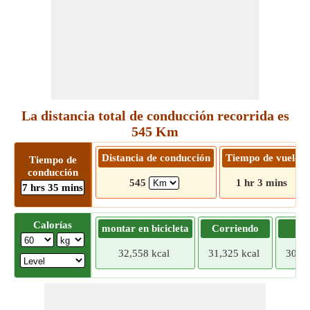
La distancia total de conducción recorrida es
545 Km
Distancia de conducción
Tiempo de vuelo
Tiempo de
conducción
545
1 hr 3 mins
7 hrs 35 mins
Calorías
montar en bicicleta
Corriendo
Tr
32,558 kcal
31,325 kcal
30,09