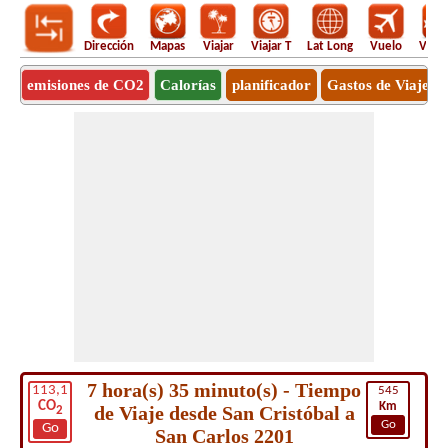
Dirección
Mapas
Viajar
Viajar T
Lat Long
Vuelo
Vuel
emisiones de CO2
Calorías
planificador
Gastos de Viaje
7 hora(s) 35 minuto(s) - Tiempo
113,1
545
CO
Km
de Viaje desde San Cristóbal a
2
Go
Go
San Carlos 2201