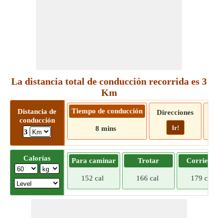
La distancia total de conducción recorrida es 3
Km
Tiempo de conducción
Distancia de
Direcciones
conducción
Ir!
8 mins
3
Calorías
Para caminar
Trotar
Corriend
152 cal
166 cal
179 cal