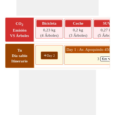
Bicicleta
Coche
SUV
CO
2
0,23 kg
0,2 kg
0,27 kg
Emisión
(4 Árboles)
(3 Árboles)
(5 Árboles
VS Árboles
Day 1 : Av. Apoquindo 4500 
Tu
+
Day 2
Día sabio
3
(
Itinerario