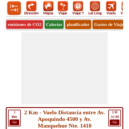
Dirección
Mapas
Viajar
Viajar T
Lat Long
Vuelo
Vuel
emisiones de CO2
Calorías
planificador
Gastos de Viaje
2 Km - Vuelo Distancia entre Av.
3
0
H
Km
30
M
Apoquindo 4500 y Av.
Go
Go
Manquehue Nte. 1410