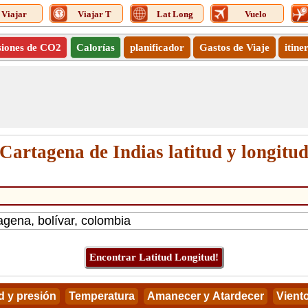
Viajar
Viajar T
Lat Long
Vuelo
siones de CO2
Calorías
planificador
Gastos de Viaje
itine
Cartagena de Indias latitud y longitu