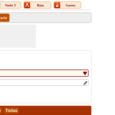
Vuelo T
Ruta
Gastos
rario
d