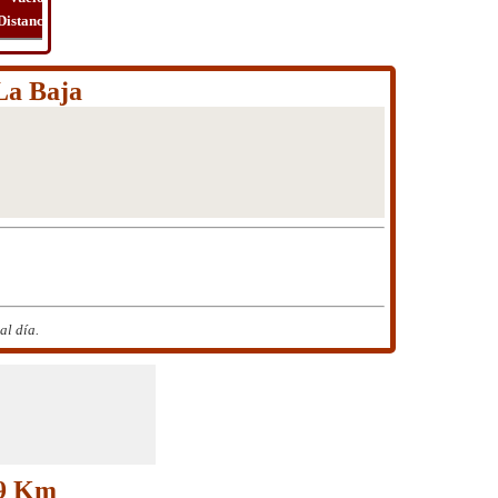
Distancia
Tiempo
Ruta
Viaje
La Baja
al día.
39 Km