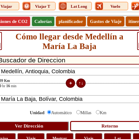
Viajar
Viajar T
Lat Long
Vuelo
siones de CO2
Calorías
planificador
Gastos de Viaje
itine
Cómo llegar desde Medellín a
María La Baja
39
Km
0
hr
16
min
Unidad
Automático
Millas
Km
evisa
Viaje
Mostrar
Viaje
Lat