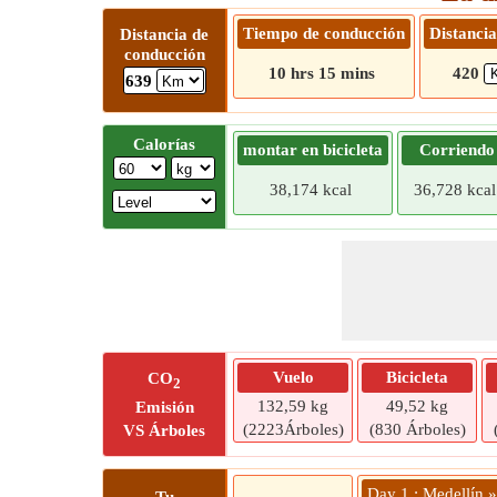
Tiempo de conducción
Distancia
Distancia de
conducción
10 hrs 15 mins
420
639
Calorías
montar en bicicleta
Corriendo
38,174 kcal
36,728 kcal
Vuelo
Bicicleta
CO
2
132,59 kg
49,52 kg
Emisión
(2223Árboles)
(830 Árboles)
VS Árboles
Day 1 : Medellín 