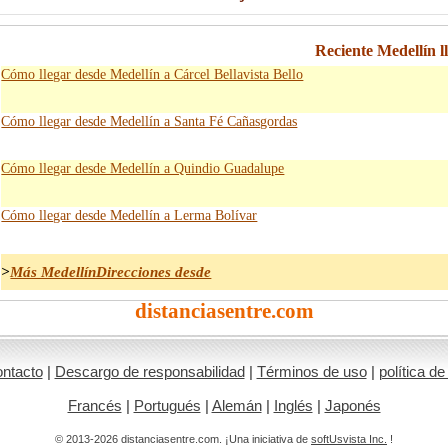
Reciente Medellín l
Cómo llegar desde Medellín a Cárcel Bellavista Bello
Cómo llegar desde Medellín a Santa Fé Cañasgordas
Cómo llegar desde Medellín a Quindio Guadalupe
Cómo llegar desde Medellín a Lerma Bolívar
>
Más MedellínDirecciones desde
distanciasentre.com
ntacto
|
Descargo de responsabilidad
|
Términos de uso
|
política de
Francés
|
Portugués
|
Alemán
|
Inglés
|
Japonés
© 2013-2026 distanciasentre.com. ¡Una iniciativa de
softUsvista Inc.
!