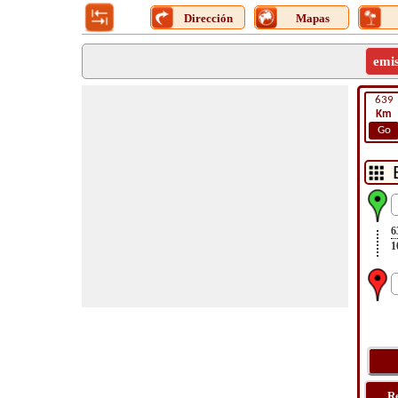
Dirección
Mapas
emi
639
Km
Go
6
1
R