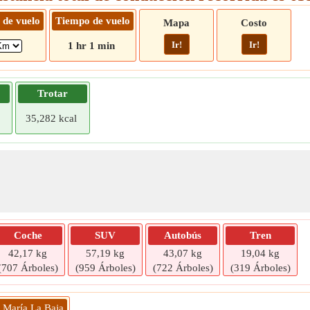
 de vuelo
Tiempo de vuelo
Mapa
Costo
Ir!
Ir!
1 hr 1 min
Trotar
35,282 kcal
Coche
SUV
Autobús
Tren
42,17 kg
57,19 kg
43,07 kg
19,04 kg
(707 Árboles)
(959 Árboles)
(722 Árboles)
(319 Árboles)
» María La Baja