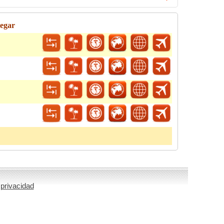
legar
 privacidad