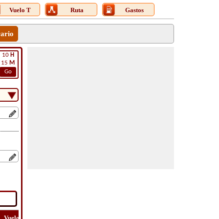
Vuelo T
Ruta
Gastos
rario
10
H
15
M
Go
Vuelo
Vuelo
Ver
Costo