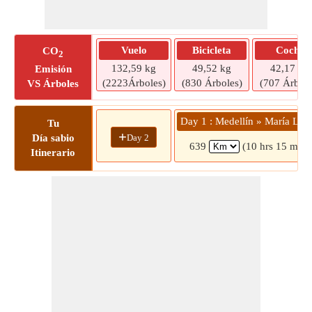
Vuelo
Bicicleta
Coche
CO
2
132,59 kg
49,52 kg
42,17 kg
Emisión
(2223Árboles)
(830 Árboles)
(707 Árbole
VS Árboles
Day 1 : Medellín » María La 
Tu
+
Day 2
Día sabio
639
(10 hrs 15 mins
Itinerario