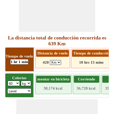
La distancia total de conducción recorrida es
639 Km
Distancia de vuelo
Tiempo de conducción
Tiempo de vuelo
1 hr 1 min
420
10 hrs 15 mins
Calorías
montar en bicicleta
Corriendo
Tr
38,174 kcal
36,728 kcal
35,28