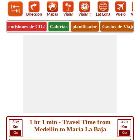
Dirección
Mapas
Viajar
Viajar T
Lat Long
Vuelo
Vuel
emisiones de CO2
Calorías
planificador
Gastos de Viaje
1 hr 1 min - Travel Time from
639
420
Km
Km
Medellín to María La Baja
Go
Go