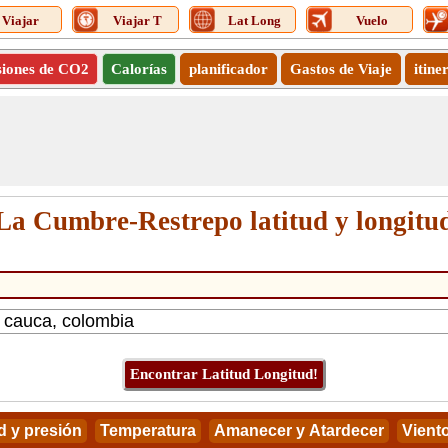
Viajar
Viajar T
Lat Long
Vuelo
siones de CO2
Calorías
planificador
Gastos de Viaje
itine
La Cumbre-Restrepo latitud y longitu