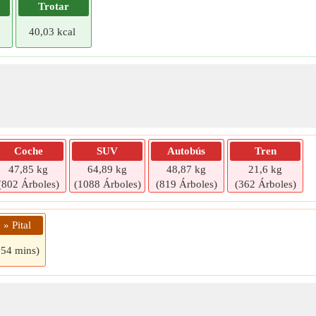
Trotar
40,03 kcal
Coche
SUV
Autobús
Tren
47,85 kg
64,89 kg
48,87 kg
21,6 kg
(802 Árboles)
(1088 Árboles)
(819 Árboles)
(362 Árboles)
 » Pital
 54 mins)