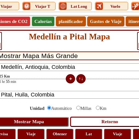
Viajar
Viajar T
Lat Long
Vuelo
siones de CO2
Calorías
planificador
Gastos de Viaje
itine
Medellín a Pital Mapa
25
Km
1
hr
55
min
Unidad
Automático
Millas
Km
evisa
Viaje
Obtener
Lat
Viaje