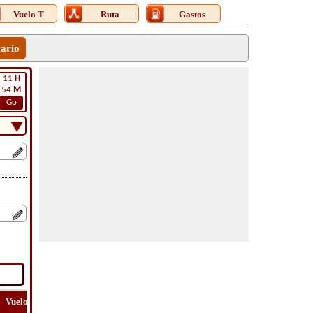
Vuelo T
Ruta
Gastos
rario
11
H
54
M
Go
Vuelo
Vuelo
Ver
Costo