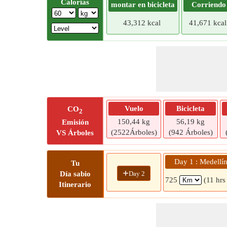
Calorías
montar en bicicleta
Corriendo
43,312 kcal
41,671 kcal
Vuelo
Bicicleta
CO
2
150,44 kg
56,19 kg
Emisión
(2522Árboles)
(942 Árboles)
VS Árboles
Day 1 : Medellín
Tu
+
Day 2
Día sabio
725
(11 hrs
Itinerario