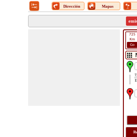
Dirección
Mapas
emi
725
Km
Go
7
1
R