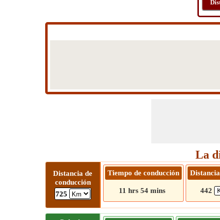
Dis
La d
Tiempo de conducción
Distancia
Distancia de
conducción
11 hrs 54 mins
442
725