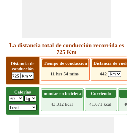
La distancia total de conducción recorrida es
725 Km
Tiempo de conducción
Distancia de vuelo
Distancia de
conducción
11 hrs 54 mins
442
725
Calorías
montar en bicicleta
Corriendo
Tr
43,312 kcal
41,671 kcal
40,0