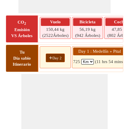
Vuelo
Bicicleta
Coche
CO
2
150,44 kg
56,19 kg
47,85 kg
Emisión
(2522Árboles)
(942 Árboles)
(802 Árbole
VS Árboles
Day 1 : Medellín » Pital
Tu
+
Day 2
Día sabio
725
(11 hrs 54 mins)
Itinerario