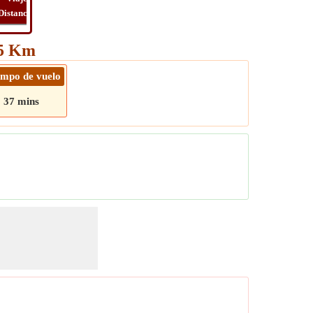
Distancia
Tiempo
Long
Viaje
75 Km
empo de vuelo
37 mins