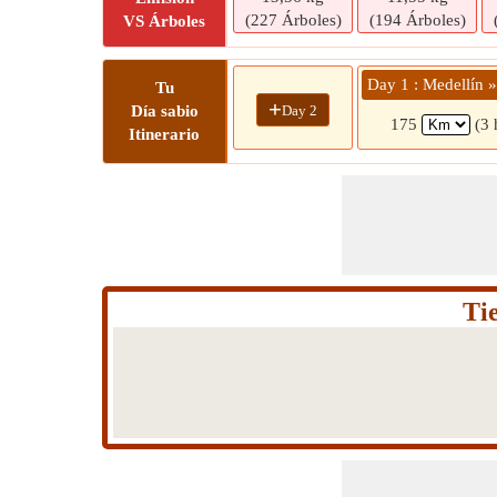
(227 Árboles)
(194 Árboles)
VS Árboles
Day 1 : Medellín »
Tu
+
Day 2
Día sabio
175
(3 
Itinerario
Ti