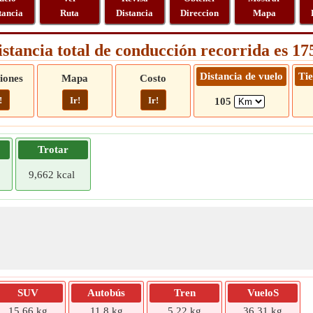
tancia
Ruta
Distancia
Direccion
Mapa
istancia total de conducción recorrida es 1
Distancia de vuelo
Ti
iones
Mapa
Costo
!
Ir!
Ir!
105
Trotar
9,662 kcal
SUV
Autobús
Tren
VueloS
15,66 kg
11,8 kg
5,22 kg
36,31 kg