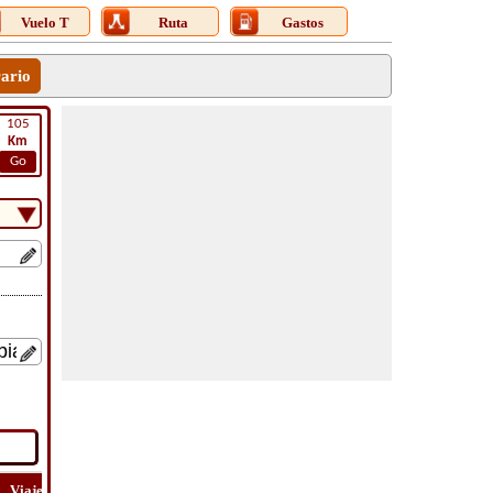
Vuelo T
Ruta
Gastos
rario
105
Km
Go
Viaje
Viaje
Lat
Costo