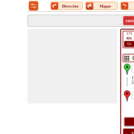
Dirección
Mapas
emi
175
Km
Go
1
3
V