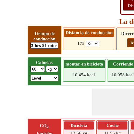
Dis
La d
Distancia de conducción
Tiempo de
Direcc
conducción
Ir
175
3 hrs 51 mins
Calorías
montar en bicicleta
Corriendo
10,454 kcal
10,058 kcal
Bicicleta
Coche
CO
2
13,56 kg
11,55 kg
Emisión