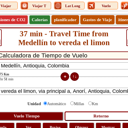
Viajar
Viajar T
Lat Long
Vuelo
siones de CO2
Calorías
planificador
Gastos de Viaje
itine
37 min - Travel Time from
Medellín to vereda el limon
75
Km
hr
51
min
Unidad
Automático
Millas
Km
uelo
Ver
Revisa
Obtener
Mostrar