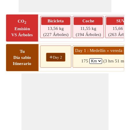
Bicicleta
Coche
SUV
CO
2
13,56 kg
11,55 kg
15,66 kg
Emisión
(227 Árboles)
(194 Árboles)
(263 Árbole
VS Árboles
Day 1 : Medellín » vereda el 
Tu
+
Day 2
Día sabio
175
(3 hrs 51 mins
Itinerario