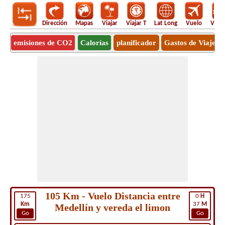
Dirección
Mapas
Viajar
Viajar T
Lat Long
Vuelo
Vuel
emisiones de CO2
Calorías
planificador
Gastos de Viaje
105 Km - Vuelo Distancia entre
175
0
H
Km
37
M
Medellín y vereda el limon
Go
Go