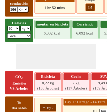
conducción
Ir!
1 hr 52 mins
106
Calorías
montar en bicicleta
Corriendo
Tr
6,332 kcal
6,092 kcal
5,85
Bicicleta
Coche
SUV
CO
2
8,22 kg
7 kg
9,49 kg
Emisión
(138 Árboles)
(117 Árboles)
(159 Árbole
VS Árboles
Day 1 : Cartago - La Estrell
Tu
+
Day 2
Día sabio
106