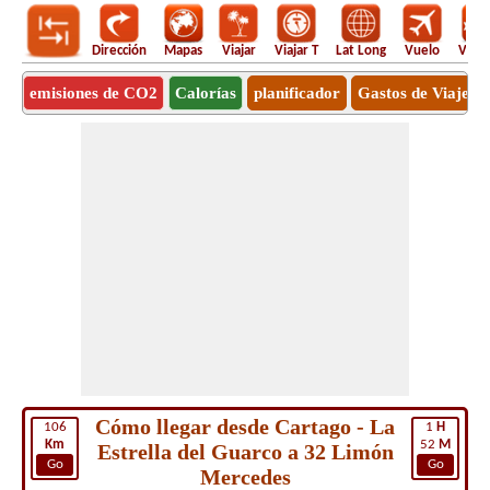
Dirección
Mapas
Viajar
Viajar T
Lat Long
Vuelo
Vuel
emisiones de CO2
Calorías
planificador
Gastos de Viaje
Cómo llegar desde Cartago - La
106
1
H
Km
52
M
Estrella del Guarco a 32 Limón
Go
Go
Mercedes