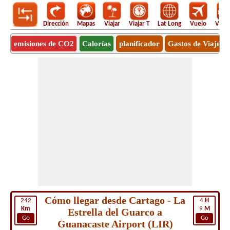
Dirección
Mapas
Viajar
Viajar T
Lat Long
Vuelo
Vuel
emisiones de CO2
Calorías
planificador
Gastos de Viaje
Cómo llegar desde Cartago - La
242
4
H
Km
9
M
Estrella del Guarco a
Go
Go
Guanacaste Airport (LIR)