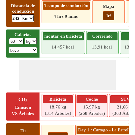
Tiempo de conducción
Distancia de
Mapa
conducción
Ir!
4 hrs 9 mins
242
Calorías
montar en bicicleta
Corriendo
Tr
14,457 kcal
13,91 kcal
13,36
Bicicleta
Coche
SUV
CO
2
18,76 kg
15,97 kg
21,66 kg
Emisión
(314 Árboles)
(268 Árboles)
(363 Árbole
VS Árboles
Day 1 : Cartago - La Estrella
Tu