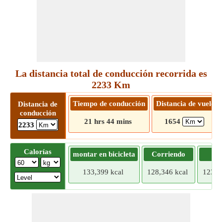
La distancia total de conducción recorrida es
2233 Km
Tiempo de conducción
Distancia de vuelo
Distancia de
conducción
21 hrs 44 mins
1654
2233
Calorías
montar en bicicleta
Corriendo
Tr
133,399 kcal
128,346 kcal
123,2