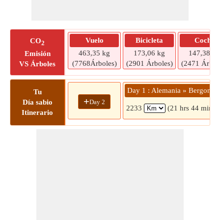
Vuelo
Bicicleta
Coche
CO
2
463,35 kg
173,06 kg
147,38 kg
Emisión
(7768Árboles)
(2901 Árboles)
(2471 Árbol
VS Árboles
Day 1 : Alemania » Bergondo
Tu
+
Day 2
Día sabio
2233
(21 hrs 44 mins)
Itinerario