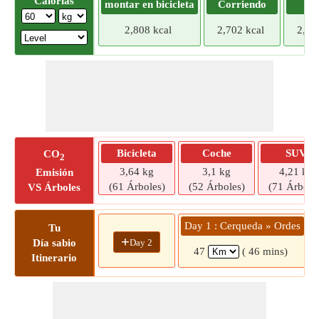
Calorías
montar en bicicleta
Corriendo
Tr
2,808 kcal
2,702 kcal
2,59
Bicicleta
Coche
SUV
CO
2
3,64 kg
3,1 kg
4,21 kg
Emisión
(61 Árboles)
(52 Árboles)
(71 Árbole
VS Árboles
Day 1 : Cerqueda » Ordes
Tu
+
Day 2
Día sabio
47
( 46 mins)
Itinerario