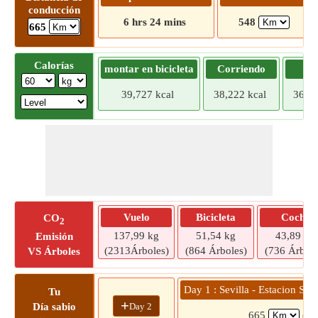
conducción
6 hrs 24 mins
548
665
Calorías
montar en bicicleta
Corriendo
Tr
39,727 kcal
38,222 kcal
36,71
Vuelo
Bicicleta
Coche
CO
2
137,99 kg
51,54 kg
43,89 kg
Emisión
(2313Árboles)
(864 Árboles)
(736 Árbole
VS Árboles
Day 1 : Sevilla - Estacion San
Tu
+
Day 2
Día sabio
665
(6 