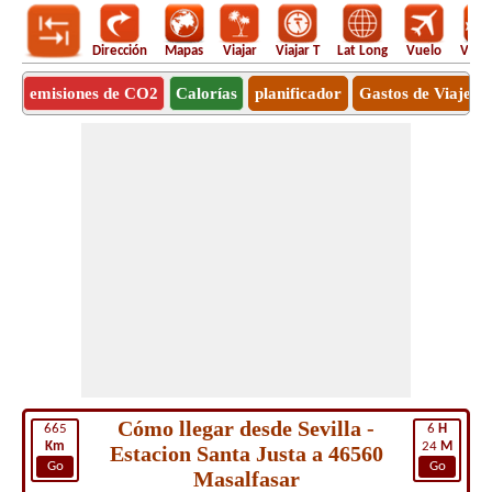
Dirección
Mapas
Viajar
Viajar T
Lat Long
Vuelo
Vuel
emisiones de CO2
Calorías
planificador
Gastos de Viaje
Cómo llegar desde Sevilla -
665
6
H
Km
24
M
Estacion Santa Justa a 46560
Go
Go
Masalfasar