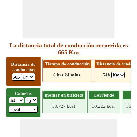
La distancia total de conducción recorrida es
665 Km
Tiempo de conducción
Distancia de vuelo
Distancia de
conducción
6 hrs 24 mins
548
665
Calorías
montar en bicicleta
Corriendo
Tr
39,727 kcal
38,222 kcal
36,71