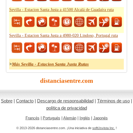
Sevilla - Estacion Santa Justa a 41500 Alcalá de Guadaíra ruta
Sevilla - Estacion Santa Justa a 4980-020 Lindoso, Portugal ruta
>
Más Sevilla - Estacion Santa Justa Rutas
distanciasentre.com
Sobre
|
Contacto
|
Descargo de responsabilidad
|
Términos de uso
|
política de privacidad
Francés
|
Portugués
|
Alemán
|
Inglés
|
Japonés
© 2013-2026 distanciasentre.com. ¡Una iniciativa de
softUsvista Inc.
!