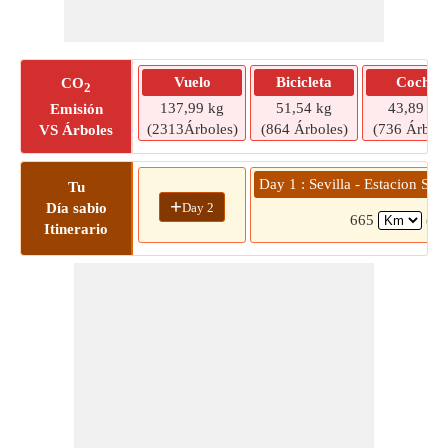
Vuelo
Bicicleta
Coche
CO
2
137,99 kg
51,54 kg
43,89 kg
Emisión
(2313Árboles)
(864 Árboles)
(736 Árbole
VS Árboles
Day 1 : Sevilla - Estacion San
Tu
+
Day 2
Día sabio
665
(6 
Itinerario