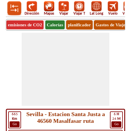
Dirección
Mapas
Viajar
Viajar T
Lat Long
Vuelo
Vuel
emisiones de CO2
Calorías
planificador
Gastos de Viaje
Sevilla - Estacion Santa Justa a
665
6
H
Km
24
M
46560 Masalfasar ruta
Go
Go