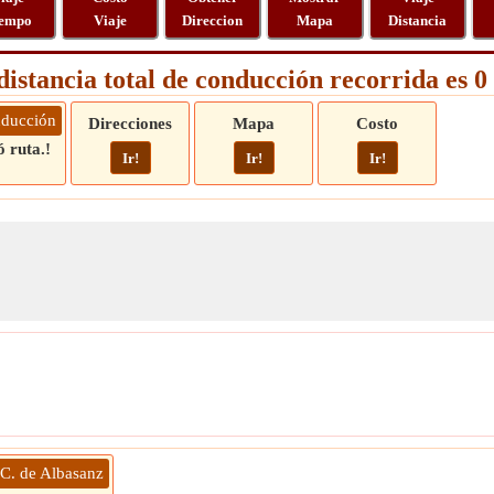
empo
Viaje
Direccion
Mapa
Distancia
distancia total de conducción recorrida es 
nducción
Direcciones
Mapa
Costo
 ruta.!
Ir!
Ir!
Ir!
 C. de Albasanz