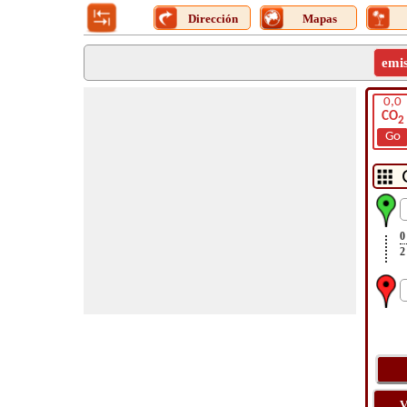
Dirección
Mapas
emi
0,0
CO
2
Go
0
2
V