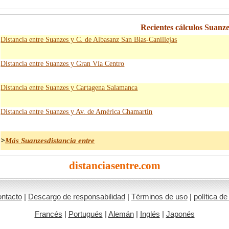
Recientes cálculos Suanze
Distancia entre Suanzes y C. de Albasanz San Blas-Canillejas
Distancia entre Suanzes y Gran Vía Centro
Distancia entre Suanzes y Cartagena Salamanca
Distancia entre Suanzes y Av. de América Chamartín
>
Más Suanzesdistancia entre
distanciasentre.com
ntacto
|
Descargo de responsabilidad
|
Términos de uso
|
política de
Francés
|
Portugués
|
Alemán
|
Inglés
|
Japonés