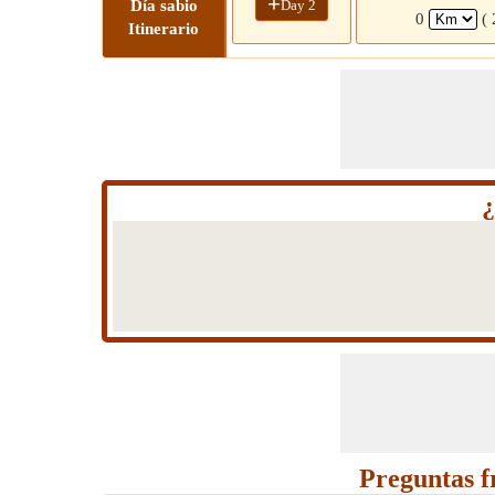
+
Day 2
Día sabio
0
(
Itinerario
¿
Preguntas f