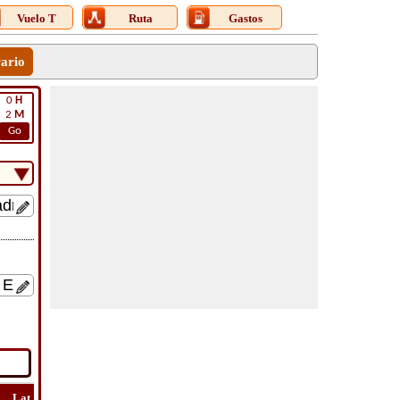
Vuelo T
Ruta
Gastos
rario
0
H
2
M
Go
Lat
Vuelo
Vuelo
Ver