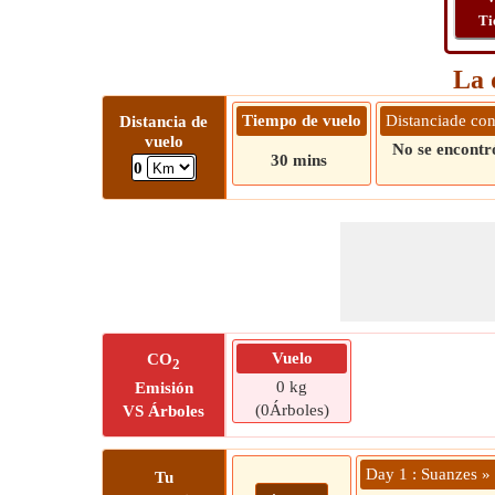
Ti
La 
Tiempo de vuelo
Distanciade co
Distancia de
vuelo
No se encontró
30 mins
0
Vuelo
CO
2
0 kg
Emisión
(0Árboles)
VS Árboles
Day 1 : Suanzes »
Tu