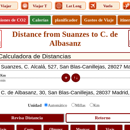
Viajar
Viajar T
Lat Long
Vuelo
siones de CO2
Calorías
planificador
Gastos de Viaje
itine
Distance from Suanzes to C. de
Albasanz
Km
min
Unidad
Automático
Millas
Km
iaje
Costo
Obtener
Mostrar
Viaje